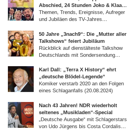
Abschied, 24 Stunden Joko & Klaas
und viel Sport: Das deutsche
Themen, Trends, Ereignisse, Aufreger
Fernsehjahr 2024 im Rückblick
und Jubiläen des TV-Jahres
(
25.12.2024
)
50 Jahre „3nach9“: Die „Mutter aller
Talkshows“ feiert Jubiläum
Rückblick auf dienstälteste Talkshow
Deutschlands mit Sondersendung
(
14.10.2024
)
Karl Dall: „Terra X History“ ehrt
„deutsche Blödel-Legende“
Komiker verstarb 2020 an den Folgen
eines Schlaganfalls (
20.08.2024
)
Nach 43 Jahren! NDR wiederholt
seltenes „Musikladen“-Special
„Deutsche Ausgabe“ mit Schlagerstars
von Udo Jürgens bis Costa Cordalis
(
08.02.2024
)