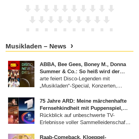
Musikladen – News
ABBA, Bee Gees, Boney M., Donna
Summer & Co.: So heiß wird der
„Summer of Disco“
arte feiert Disco-Legenden mit
„Musikladen“-Special, Konzerten,
Kultfilmen und Dokus (
21.05.2026
)
75 Jahre ARD: Meine märchenhafte
Fernsehkindheit mit Puppenspiel,
Zeichentrick, Klamauk und viel
Rückblick auf unbeschwerte TV-
Musik
Erlebnisse voller Sammelleidenschaft
in den 80er und 90er Jahren
(
19.04.2025
)
Raab-Comeback, Kloeppel-