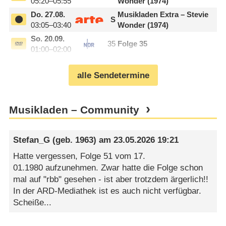
05:20–05:55
Wonder (1974)
Do.
27.08.
Musikladen Extra – Stevie
S
03:05–03:40
Wonder (1974)
So.
20.09.
35
Folge 35
01:00–02:00
alle Sendetermine
Musikladen – Community
Stefan_G
(geb. 1963) am
23.05.2026 19:21
Hatte vergessen, Folge 51 vom 17.
01.1980 aufzunehmen. Zwar hatte die Folge schon
mal auf "rbb" gesehen - ist aber trotzdem ärgerlich!!
In der ARD-Mediathek ist es auch nicht verfügbar.
Scheiße...