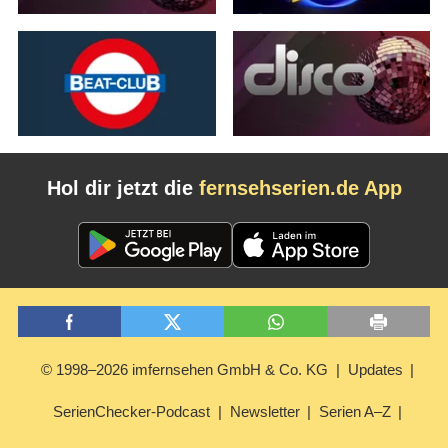
Hol dir jetzt die
fernsehserien.de App
© 1998–2026 imfernsehen GmbH & Co. KG
Updates
SerienChecker-Podcast
Newsletter
Serien A–Z