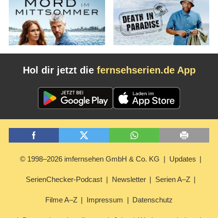
Hol dir jetzt die
fernsehserien.de App
© 1998–2026 imfernsehen GmbH & Co. KG
Updates
SerienChecker-Podcast
Newsletter
Serien A–Z
Filme A–Z
Impressum
Datenschutz