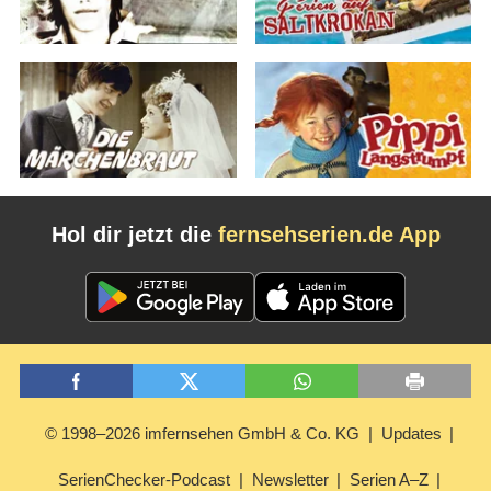
Hol dir jetzt die
fernsehserien.de App
© 1998–2026 imfernsehen GmbH & Co. KG
Updates
SerienChecker-Podcast
Newsletter
Serien A–Z