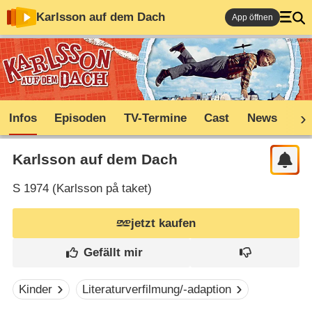
Karlsson auf dem Dach
App öffnen
Infos
Episoden
TV-Termine
Cast
News
Sh
Karlsson auf dem Dach
S
1974 (
Karlsson på taket
)
jetzt kaufen
Kinder
Literaturverfilmung/-adaption