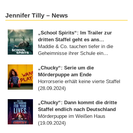
Jennifer Tilly – News
„School Spirits“: Im Trailer zur
dritten Staffel geht es ans
Eingemachte
Maddie & Co. tauchen tiefer in die
Geheimnisse ihrer Schule ein
(
12.01.2026
)
„Chucky“: Serie um die
Mörderpuppe am Ende
Horrorserie erhält keine vierte Staffel
(
28.09.2024
)
„Chucky“: Dann kommt die dritte
Staffel endlich nach Deutschland
Mörderpuppe im Weißen Haus
(
19.09.2024
)