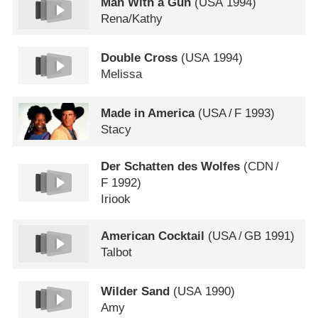
Man With a Gun
(
USA
1994)
Rena/​Kathy
Double Cross
(
USA
1994)
Melissa
Made in America
(
USA
/
F
1993)
Stacy
Der Schatten des Wolfes
(
CDN
/
F
1992)
Iriook
American Cocktail
(
USA
/
GB
1991)
Talbot
Wilder Sand
(
USA
1990)
Amy