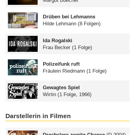
Margot Buecher
Drüben bei Lehmanns
Hilde Lehmann
(8 Folgen)
Ida Rogalski
Frau Becker
(1 Folge)
Polizeifunk ruft
Fräulein Riedmann
(1 Folge)
Gewagtes Spiel
Wirtin
(1 Folge, 1966)
Darstellerin in Filmen
Drechslers zweite Chance
(
D
2004)