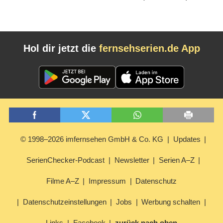
Hol dir jetzt die
fernsehserien.de App
© 1998–2026 imfernsehen GmbH & Co. KG
Updates
SerienChecker-Podcast
Newsletter
Serien A–Z
Filme A–Z
Impressum
Datenschutz
Datenschutzeinstellungen
Jobs
Werbung schalten
Links
Facebook
zurück nach oben