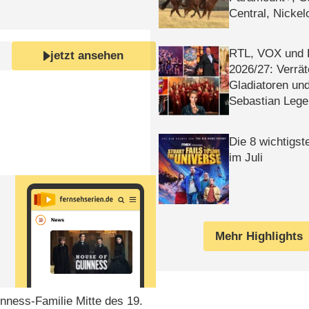
Central, Nicke
WELT
RTL, VOX und
jetzt ansehen
2026/​27: Verrät
Gladiatoren un
Sebastian Lege
Die 8 wichtigst
im Juli
Mehr Highlights
inness-Familie Mitte des 19.