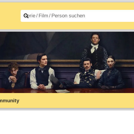
n A–Z
Filme A–Z
mmunity