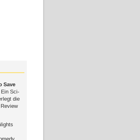
to Save
: Ein Sci-
rlegt die
 Review
lights
Comedy