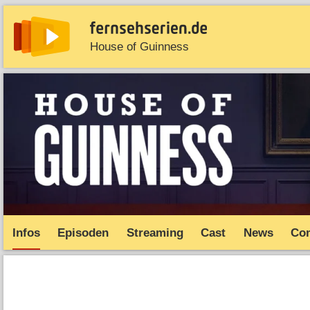
House of Guinness
News
Entdecken
Streaming
TV-Starts
Serie
Infos
Episoden
Streaming
Cast
News
Co