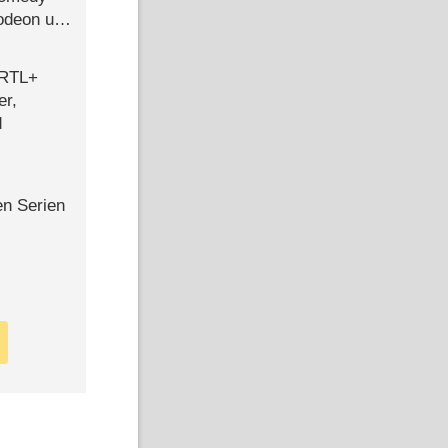
lodeon und
 RTL+
er,
d
en Serien