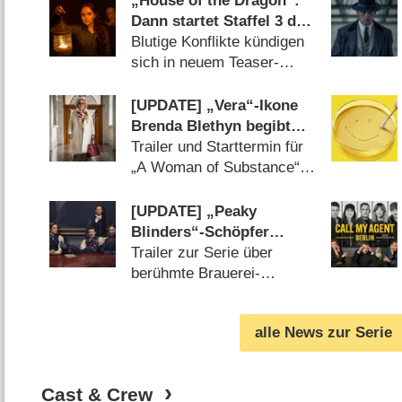
„House of the Dragon“:
Dann startet Staffel 3 des
„Game of Thrones“-
Blutige Konflikte kündigen
Prequels
sich in neuem Teaser-
Trailer an (
27.04.2026
)
[UPDATE] „Vera“-Ikone
Brenda Blethyn begibt
sich in neuer Serie auf
Trailer und Starttermin für
einen Rachefeldzug
„A Woman of Substance“
(
27.02.2026
)
[UPDATE] „Peaky
Blinders“-Schöpfer
nimmt sich in
Trailer zur Serie über
Thrillerdrama „House of
berühmte Brauerei-
Guinness“ vor
Dynastie enthüllt
(
02.09.2025
)
alle News zur Serie
Cast & Crew