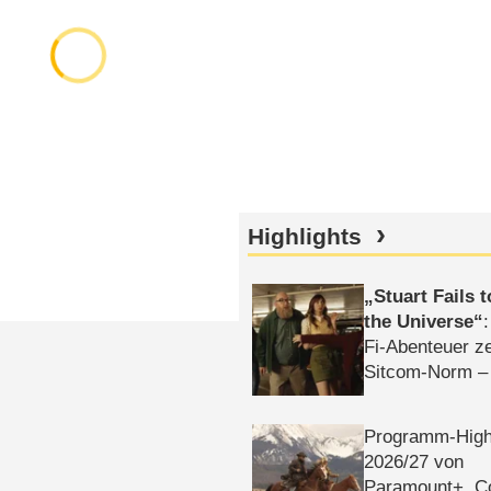
Highlights
Stuart Fails 
the Universe
Fi-Abenteuer ze
Sitcom-Norm –
Programm-High
2026/​27 von
Paramount+, 