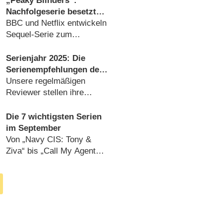
„Peaky Blinders“:
Nachfolgeserie besetzt
Duke Shelby erneut um
BBC und Netflix entwickeln
Sequel-Serie zum
Gangsterepos (
08.04.2026
)
Serienjahr 2025: Die
Serienempfehlungen der
Redaktion
Unsere regelmäßigen
Reviewer stellen ihre
Favoriten des Jahres vor
(
28.12.2025
)
Die 7 wichtigsten Serien
im September
Von „Navy CIS: Tony &
Ziva“ bis „Call My Agent
Berlin“, von „Das Gift der
Seele“ bis „Miss Austen“
(
31.08.2025
)