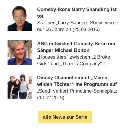
Comedy-Ikone Garry Shandling ist
tot
Star der „Larry Sanders Show“ wurde
nur 66 Jahre alt (
25.03.2016
)
ABC entwickelt Comedy-Serie um
Sänger Michael Bolton
„Housesitters“ zwischen „2 Broke
Girls“ und „Three’s Company“
(
13.08.2015
)
Disney Channel nimmt „Meine
wilden Töchter“ ins Programm auf
„Seed“ verliert Primetime-Sendeplatz
(
10.02.2015
)
alle News zur Serie