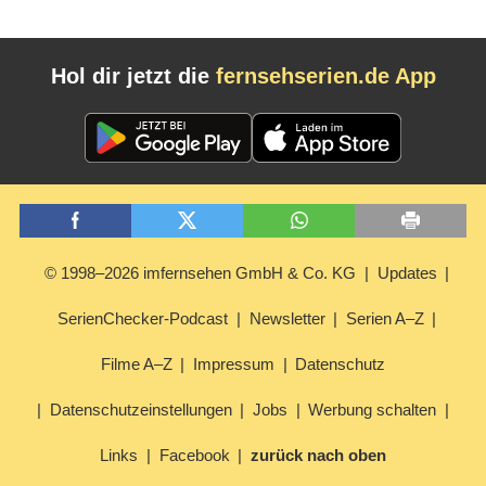
Hol dir jetzt die
fernsehserien.de App
© 1998–2026 imfernsehen GmbH & Co. KG
Updates
SerienChecker-Podcast
Newsletter
Serien A–Z
Filme A–Z
Impressum
Datenschutz
Datenschutzeinstellungen
Jobs
Werbung schalten
Links
Facebook
zurück nach oben