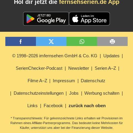
Hol dir jetzt die
fernsehserien.de App
© 1998–2026 imfernsehen GmbH & Co. KG
Updates
SerienChecker-Podcast
Newsletter
Serien A–Z
Filme A–Z
Impressum
Datenschutz
Datenschutzeinstellungen
Jobs
Werbung schalten
Links
Facebook
zurück nach oben
* Transparenzhinweis: Für gekennzeichnete Links erhalten wir Provisionen im
Rahmen eines Affiliate-Partnerprogramms. Das bedeutet keine Mehrkosten für
Käufer, unterstützt uns aber bei der Finanzierung dieser Website.