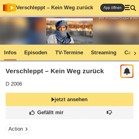
Verschleppt – Kein Weg zurück
App öffnen
Bild: ProSieben/Gordon Mühle
Infos
Episoden
TV-Termine
Streaming
Cast
Verschleppt – Kein Weg zurück
D
2006
jetzt ansehen
Action