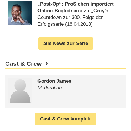
„Post-Op“: ProSieben importiert
Online-Begleitserie zu „Grey’s
Anatomy“
Countdown zur 300. Folge der
Erfolgsserie (
16.04.2018
)
alle News zur Serie
Cast & Crew
Gordon James
Moderation
Cast & Crew komplett