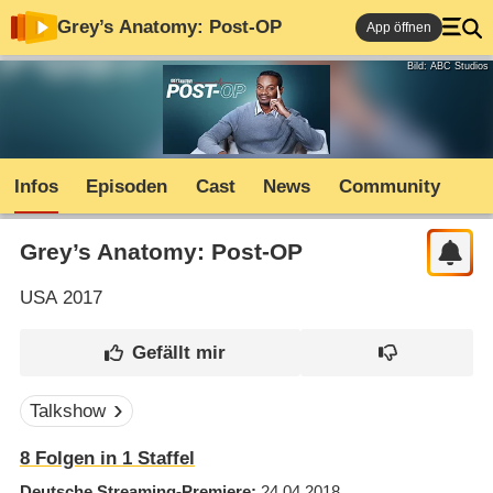
Grey’s Anatomy: Post-OP
App öffnen
Bild: ABC Studios
Infos
Episoden
Cast
News
Community
Grey’s Anatomy: Post-OP
USA
2017
Talkshow
8
Folgen in
1
Staffel
Deutsche Streaming-Premiere
24.04.2018