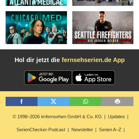
Hol dir jetzt die
fernsehserien.de App
© 1998–2026 imfernsehen GmbH & Co. KG
Updates
SerienChecker-Podcast
Newsletter
Serien A–Z