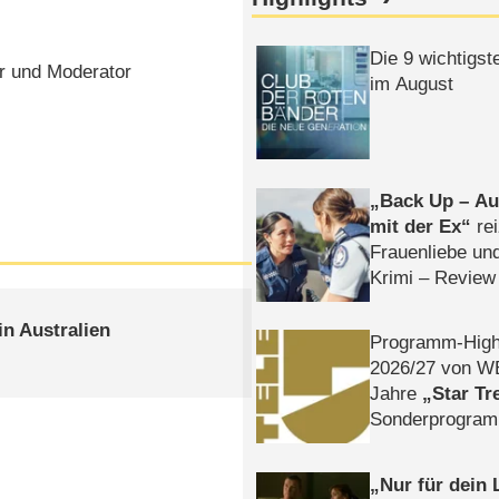
Die 9 wichtigst
r und Moderator
im August
Back Up – Auf
mit der Ex
rei
Frauenliebe un
Krimi – Review
n Australien
Programm-High
2026/​27 von W
Jahre
Star Tr
Sonderprogra
Die Helgolän
Nur für dein