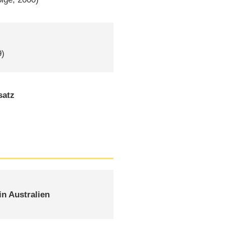
9)
satz
n Australien