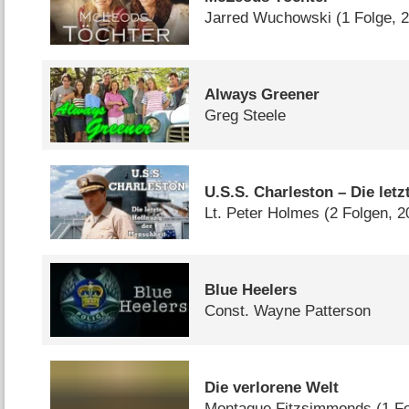
Jarred Wuchowski
(1 Folge, 
Always Greener
Greg Steele
U.S.S. Charleston – Die let
Lt. Peter Holmes
(2 Folgen, 2
Blue Heelers
Const. Wayne Patterson
Die verlorene Welt
Montague Fitzsimmonds
(1 F