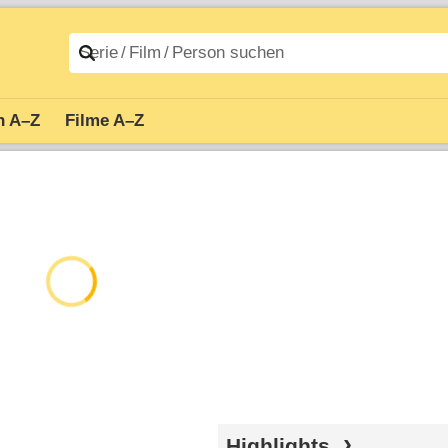
n A–Z
Filme A–Z
Highlights