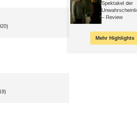
Spektakel der
Unwahrscheinli
– Review
020)
Mehr Highlights
19)