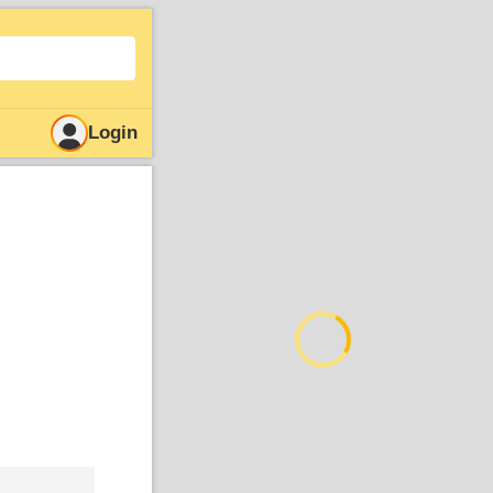
Login