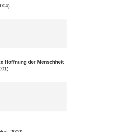
2004)
zte Hoffnung der Menschheit
001)
olge, 2000)