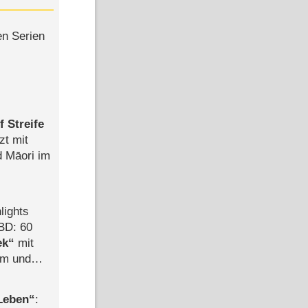
en Serien
 Streife
zt mit
d Māori im
lights
BD: 60
ek
mit
mm und
der
 Leben
: