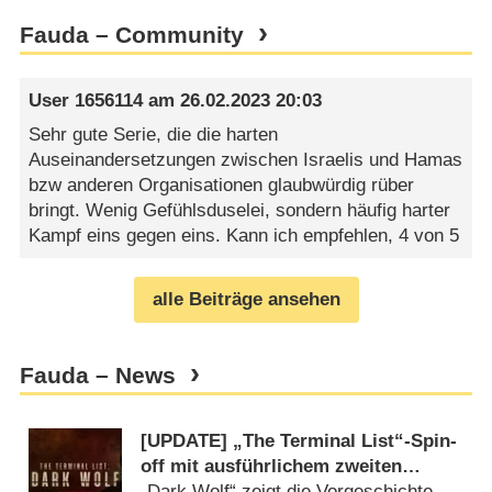
Fauda – Community
User 1656114
am
26.02.2023 20:03
Sehr gute Serie, die die harten
Auseinandersetzungen zwischen Israelis und Hamas
bzw anderen Organisationen glaubwürdig rüber
bringt. Wenig Gefühlsduselei, sondern häufig harter
Kampf eins gegen eins. Kann ich empfehlen, 4 von 5
alle Beiträge ansehen
Fauda – News
[UPDATE] „The Terminal List“-Spin-
off mit ausführlichem zweiten
Trailer
„Dark Wolf“ zeigt die Vorgeschichte