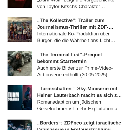
von Taylor Kitschs Charakter
(
01.08.2025
)
„The Kollective“: Trailer zum
Journalismus-Thriller mit ZDF-
Beteiligung
Internationale Ko-Produktion über
Bürger, die die Wahrheit ans Licht
bringen wollen (
02.06.2025
)
„The Terminal List“-Prequel
bekommt Starttermin
Auch erste Bilder zur Prime-Video-
Actionserie enthüllt (
30.05.2025
)
„Turmschatten“: Sky-Miniserie mit
Heiner Lauterbach macht es sich zu
leicht – Review
Romanadaption um jüdischen
Geiselnehmer ist mehr Exploitation als
ernsthaftes Action-Drama (
14.11.2024
)
„Borders“: ZDFneo zeigt israelische
Dramaserie in Erstausstrahlung