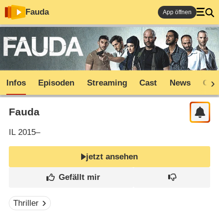
Fauda
App öffnen
Infos
Episoden
Streaming
Cast
News
Com
Fauda
IL
2015–
jetzt ansehen
Thriller