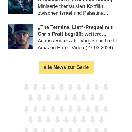
Miniserie thematisiert Konflikt
zwischen Israel und Palästina
(
02.04.2024
)
„The Terminal List“-Prequel mit
Chris Pratt begrüßt weitere
Neuzugänge
Actionserie erzählt Vorgeschichte für
Amazon Prime Video (
27.03.2024
)
alle News zur Serie