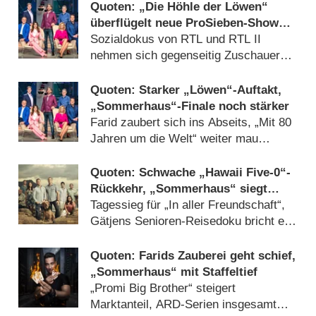
Quoten: „Die Höhle der Löwen“
überflügelt neue ProSieben-Show
„Renn zur Million“
Sozialdokus von RTL und RTL II
nehmen sich gegenseitig Zuschauer
weg (
11.09.2019
)
Quoten: Starker „Löwen“-Auftakt,
„Sommerhaus“-Finale noch stärker
Farid zaubert sich ins Abseits, „Mit 80
Jahren um die Welt“ weiter mau
(
04.09.2019
)
Quoten: Schwache „Hawaii Five-0“-
Rückkehr, „Sommerhaus“ siegt
beim jungen Publikum
Tagessieg für „In aller Freundschaft“,
Gätjens Senioren-Reisedoku bricht ein
(
28.08.2019
)
Quoten: Farids Zauberei geht schief,
„Sommerhaus“ mit Staffeltief
„Promi Big Brother“ steigert
Marktanteil, ARD-Serien insgesamt