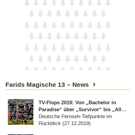
Farids Magische 13 – News
TV-Flops 2019: Von „Bachelor in
Paradise“ über „Survivor“ bis „Alles
oder Nichts“
Deutsche Fernseh-Tiefpunkte im
Rückblick (
27.12.2019
)