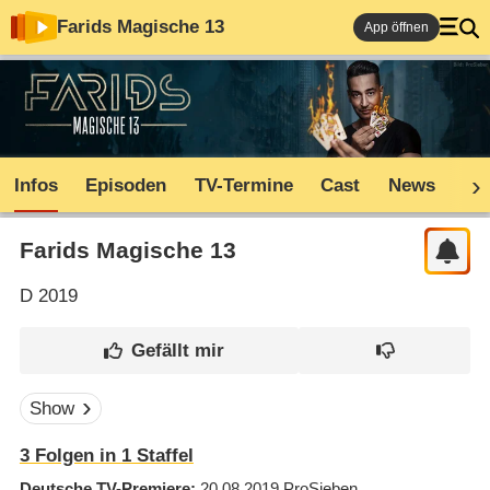
Farids Magische 13
App öffnen
Infos
Episoden
TV-Termine
Cast
News
Co
Farids Magische 13
D
2019
Show
3
Folgen in
1
Staffel
Deutsche TV-Premiere
20.08.2019
ProSieben