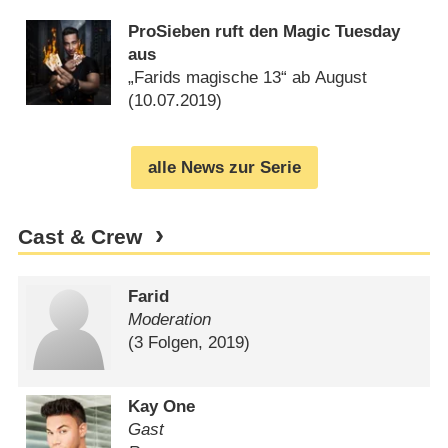
vorn (
21.08.2019
)
ProSieben ruft den Magic Tuesday
aus
„Farids magische 13“ ab August
(
10.07.2019
)
alle News zur Serie
Cast & Crew
Farid
Moderation
(3 Folgen, 2019)
Kay One
Gast