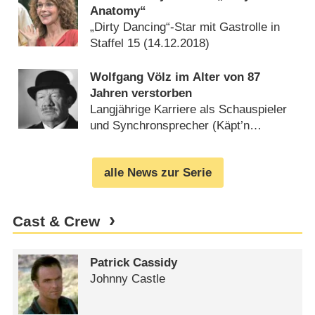
Anatomy“
„Dirty Dancing“-Star mit Gastrolle in
Staffel 15 (
14.12.2018
)
Wolfgang Völz im Alter von 87
Jahren verstorben
Langjährige Karriere als Schauspieler
und Synchronsprecher (Käpt’n
Blaubär) (
04.05.2018
)
alle News zur Serie
Cast & Crew
Patrick Cassidy
Johnny Castle