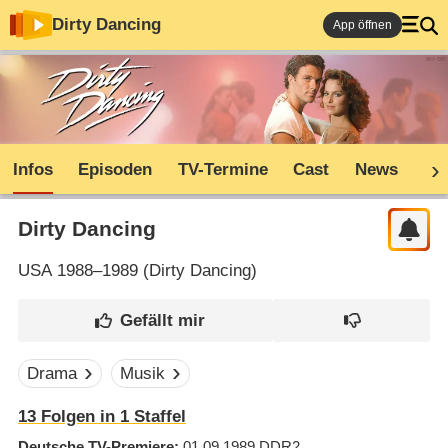
Dirty Dancing
App öffnen
Infos
Episoden
TV-Termine
Cast
News
Co
Dirty Dancing
USA
1988–1989 (
Dirty Dancing
)
Drama
Musik
13
Folgen in
1
Staffel
Deutsche TV-Premiere
01.09.1989
DDR2