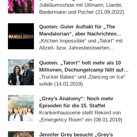
Geburtstagsparty
Jubiläumsshow mit Ullmann, Llambi,
Biedermann und Pocher (
21.09.2022
)
Quoten: Guter Auftakt für „The
Mandalorian“, aber Nachrichten
dominieren
„Kitchen Impossible“ und „Tatort“ mit
Allzeit- bzw. Jahresbestwerten
(
23.03.2020
)
Quoten: „Tatort“ holt mehr als 10
Millionen, Dschungelcamp fällt auf
unter 4,5 Millionen Zuschauer
„Trucker Babes“ und „Dancing on Ice“
solide (
14.01.2019
)
„Grey’s Anatomy“: Noch mehr
Episoden für die 15. Staffel
Krankenhausserie stellt Rekord von
„Emergency Room“ ein (
08.01.2019
)
Jennifer Grey besucht „Grey’s