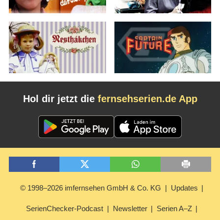
Hol dir jetzt die
fernsehserien.de App
© 1998–2026 imfernsehen GmbH & Co. KG
Updates
SerienChecker-Podcast
Newsletter
Serien A–Z