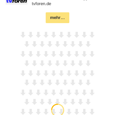
tvforen.de
mehr…