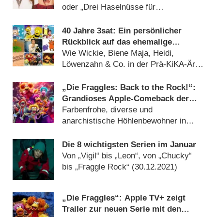
oder „Drei Haselnüsse für
Aschenbrödel“ (
23.12.2025
)
40 Jahre 3sat: Ein persönlicher
Rückblick auf das ehemalige
Kinderprogramm des Kultursenders
Wie Wickie, Biene Maja, Heidi,
Löwenzahn & Co. in der Prä-KiKA-Ära
ein zweites Zuhause fanden
(
07.12.2024
)
„Die Fraggles: Back to the Rock!“:
Grandioses Apple-Comeback der
Jim-Henson-Figuren – Review
Farbenfrohe, diverse und
anarchistische Höhlenbewohner in
neuen Abenteuern (
13.02.2022
)
Die 8 wichtigsten Serien im Januar
Von „Vigil“ bis „Leon“, von „Chucky“
bis „Fraggle Rock“ (
30.12.2021
)
„Die Fraggles“: Apple TV+ zeigt
Trailer zur neuen Serie mit den