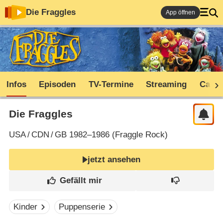
Die Fraggles
App öffnen
Infos
Episoden
TV-Termine
Streaming
Cast
Die Fraggles
USA
/
CDN
/
GB
1982–1986 (
Fraggle Rock
)
jetzt ansehen
Kinder
Puppenserie