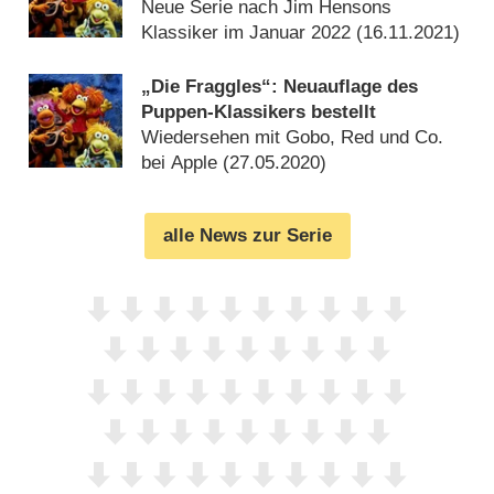
kultigen Puppen
Neue Serie nach Jim Hensons
Klassiker im Januar 2022 (
16.11.2021
)
„Die Fraggles“: Neuauflage des
Puppen-Klassikers bestellt
Wiedersehen mit Gobo, Red und Co.
bei Apple (
27.05.2020
)
alle News zur Serie