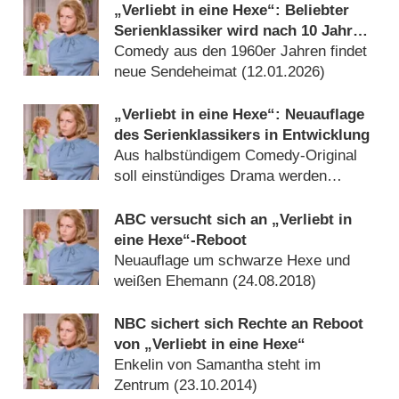
„Verliebt in eine Hexe“: Beliebter
Serienklassiker wird nach 10 Jahren
aus dem Archiv geholt
Comedy aus den 1960er Jahren findet
neue Sendeheimat (
12.01.2026
)
„Verliebt in eine Hexe“: Neuauflage
des Serienklassikers in Entwicklung
Aus halbstündigem Comedy-Original
soll einstündiges Drama werden
(
04.11.2025
)
ABC versucht sich an „Verliebt in
eine Hexe“-Reboot
Neuauflage um schwarze Hexe und
weißen Ehemann (
24.08.2018
)
NBC sichert sich Rechte an Reboot
von „Verliebt in eine Hexe“
Enkelin von Samantha steht im
Zentrum (
23.10.2014
)