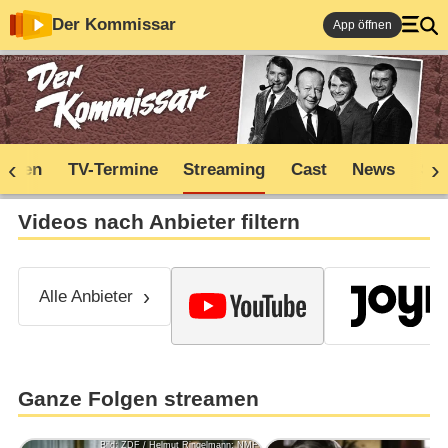
Der Kommissar
App öffnen
soden
TV-Termine
Streaming
Cast
News
Sh
Videos nach Anbieter filtern
Alle Anbieter
Ganze Folgen streamen
Bild: ZDF / Helmut Ringelmann; NMF
Bil