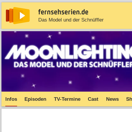
Das Model und der Schnüffler
News
Entdecken
Streaming
TV-Starts
Serie
Infos
Episoden
TV-Termine
Cast
News
S