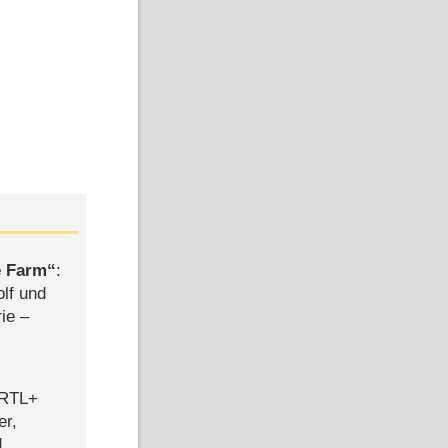
e Farm
:
olf und
rie –
 RTL+
er,
d