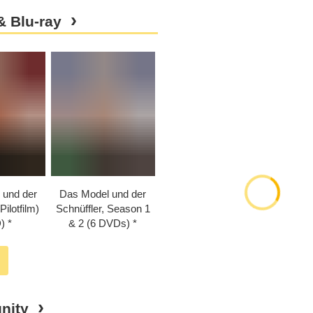
& Blu-ray
 und der
Das Model und der
Pilotfilm)
Schnüffler, Season 1
)
& 2 (6 DVDs)
nity