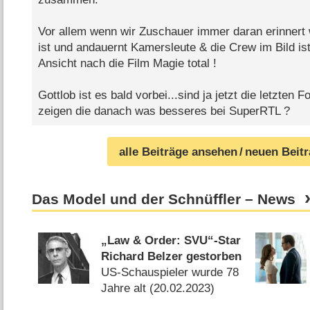
Vor allem wenn wir Zuschauer immer daran erinnert 
ist und andauernt Kamersleute & die Crew im Bild is
Ansicht nach die Film Magie total !
Gottlob ist es bald vorbei...sind ja jetzt die letzten F
zeigen die danach was besseres bei SuperRTL ?
alle Beiträge ansehen
/ neuen Beit
Das Model und der Schnüffler – News
„Law & Order: SVU“-Star
Richard Belzer gestorben
US-Schauspieler wurde 78
Jahre alt (
20.02.2023
)