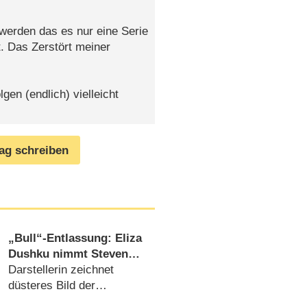
werden das es nur eine Serie
t. Das Zerstört meiner
olgen (endlich) vielleicht
rag schreiben
„Bull“-Entlassung: Eliza
Dushku nimmt Steven
Spielberg in die
Darstellerin zeichnet
Verantwortung
düsteres Bild der
Belästigung durch Michael