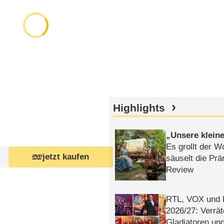
Highlights
Unsere klein
Es grollt der W
jetzt kaufen
säuselt die Prä
Review
RTL, VOX und
2026/​27: Verrät
Gladiatoren un