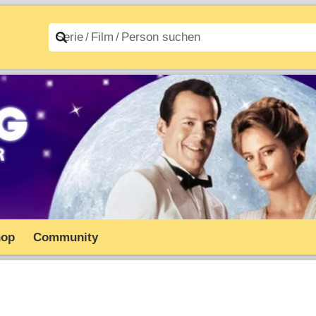
n A–Z
Filme A–Z
hop
Community