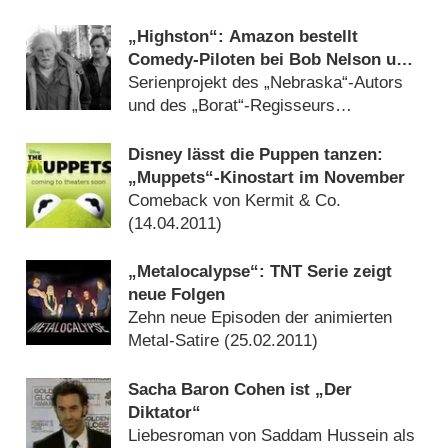
(
12.04.2018
)
„Highston“: Amazon bestellt
Comedy-Piloten bei Bob Nelson und
Sacha Baron Cohen
Serienprojekt des „Nebraska“-Autors
und des „Borat“-Regisseurs
(
23.04.2015
)
Disney lässt die Puppen tanzen:
„Muppets“-Kinostart im November
Comeback von Kermit & Co.
(
14.04.2011
)
„Metalocalypse“: TNT Serie zeigt
neue Folgen
Zehn neue Episoden der animierten
Metal-Satire (
25.02.2011
)
Sacha Baron Cohen ist „Der
Diktator“
Liebesroman von Saddam Hussein als