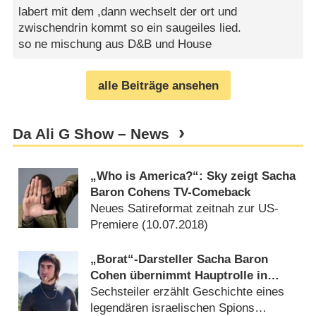
labert mit dem ,dann wechselt der ort und
zwischendrin kommt so ein saugeiles lied.
so ne mischung aus D&B und House
alle Beiträge ansehen
Da Ali G Show – News
„Who is America?“: Sky zeigt Sacha
Baron Cohens TV-Comeback
Neues Satireformat zeitnah zur US-
Premiere (
10.07.2018
)
„Borat“-Darsteller Sacha Baron
Cohen übernimmt Hauptrolle in
Netflix-Serie „The Spy“
Sechsteiler erzählt Geschichte eines
legendären israelischen Spions