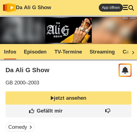
Da Ali G Show
App öffnen
Bild: HBO
Infos
Episoden
TV-Termine
Streaming
Cast
Da Ali G Show
GB
2000–2003
jetzt ansehen
Comedy