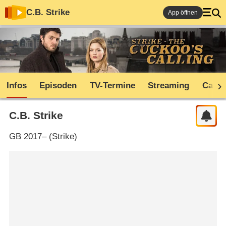
C.B. Strike
App öffnen
Infos
Episoden
TV-Termine
Streaming
Cast
C.B. Strike
GB
2017– (
Strike
)