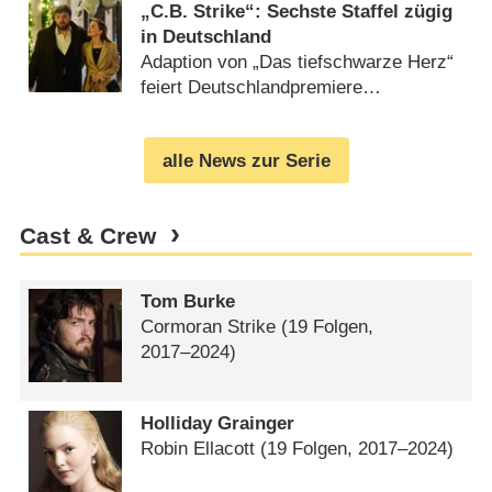
„C.B. Strike“: Sechste Staffel zügig
in Deutschland
Adaption von „Das tiefschwarze Herz“
feiert Deutschlandpremiere
(
26.12.2024
)
alle News zur Serie
Cast & Crew
Tom Burke
Cormoran Strike
(19 Folgen,
2017⁠–⁠2024)
Holliday Grainger
Robin Ellacott
(19 Folgen, 2017⁠–⁠2024)