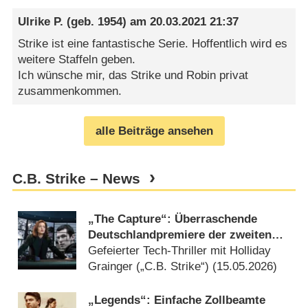
Ulrike P.
(geb. 1954) am
20.03.2021 21:37
Strike ist eine fantastische Serie. Hoffentlich wird es
weitere Staffeln geben.
Ich wünsche mir, das Strike und Robin privat
zusammenkommen.
alle Beiträge ansehen
C.B. Strike – News
„The Capture“: Überraschende
Deutschlandpremiere der zweiten
und dritten Staffel des BBC-Thrillers
Gefeierter Tech-Thriller mit Holliday
Grainger („C.B. Strike“) (
15.05.2026
)
„Legends“: Einfache Zollbeamte