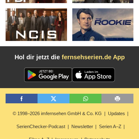
Hol dir jetzt die
fernsehserien.de App
© 1998–2026 imfernsehen GmbH & Co. KG
Updates
SerienChecker-Podcast
Newsletter
Serien A–Z