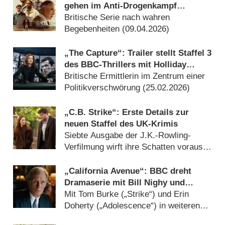
gehen im Anti-Drogenkampf
undercover
Britische Serie nach wahren
Begebenheiten (
09.04.2026
)
„The Capture“: Trailer stellt Staffel 3
des BBC-Thrillers mit Holliday
Grainger („C.B. Strike“) vor
Britische Ermittlerin im Zentrum einer
Politikverschwörung (
25.02.2026
)
„C.B. Strike“: Erste Details zur
neuen Staffel des UK-Krimis
Siebte Ausgabe der J.K.-Rowling-
Verfilmung wirft ihre Schatten voraus
(
11.12.2025
)
„California Avenue“: BBC dreht
Dramaserie mit Bill Nighy und
Helena Bonham Carter
Mit Tom Burke („Strike“) und Erin
Doherty („Adolescence“) in weiteren
Hauptrollen (
18.06.2025
)