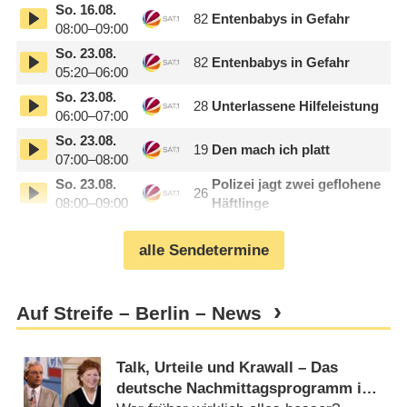
So.
16.08.
82
Entenbabys in Gefahr
08:00–09:00
So.
23.08.
82
Entenbabys in Gefahr
05:20–06:00
So.
23.08.
28
Unterlassene Hilfeleistung
06:00–07:00
So.
23.08.
19
Den mach ich platt
07:00–08:00
So.
23.08.
Polizei jagt zwei geflohene
26
08:00–09:00
Häftlinge
alle Sendetermine
Auf Streife – Berlin – News
Talk, Urteile und Krawall – Das
deutsche Nachmittagsprogramm im