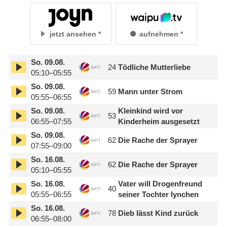
jetzt ansehen
aufnehmen
So.
09.08.
24
Tödliche Mutterliebe
05:10–05:55
So.
09.08.
59
Mann unter Strom
05:55–06:55
So.
09.08.
Kleinkind wird vor
53
06:55–07:55
Kinderheim ausgesetzt
So.
09.08.
62
Die Rache der Sprayer
07:55–09:00
So.
16.08.
62
Die Rache der Sprayer
05:10–05:55
So.
16.08.
Vater will Drogenfreund
40
05:55–06:55
seiner Tochter lynchen
So.
16.08.
78
Dieb lässt Kind zurück
06:55–08:00