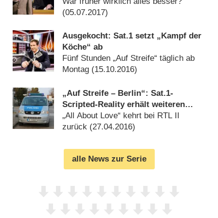
Wandel
War früher wirklich alles besser?
(
05.07.2017
)
Ausgekocht: Sat.1 setzt „Kampf der
Köche“ ab
Fünf Stunden „Auf Streife“ täglich ab
Montag (
15.10.2016
)
„Auf Streife – Berlin“: Sat.1-
Scripted-Reality erhält weiteren
Ableger
„All About Love“ kehrt bei RTL II
zurück (
27.04.2016
)
alle News zur Serie