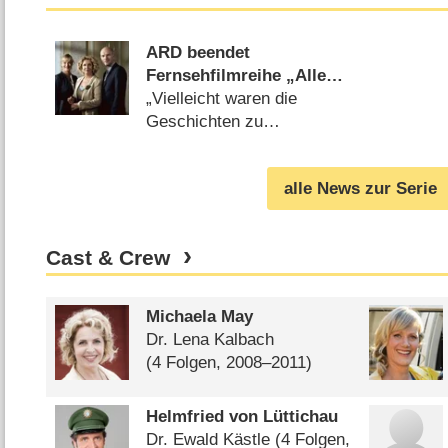
ARD beendet
Fernsehfilmreihe „Alles
was recht ist“
„Vielleicht waren die
Geschichten zu
kompliziert“ (
27.01.2011
)
alle News zur Serie
Cast & Crew
Michaela May
Dr. Lena Kalbach
(4 Folgen, 2008⁠–⁠2011)
Helmfried von Lüttichau
Dr. Ewald Kästle
(4 Folgen,