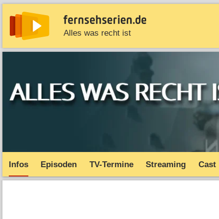
Alles was recht ist
News
Entdecken
Streaming
TV-Starts
Serie
Infos
Episoden
TV-Termine
Streaming
Cast