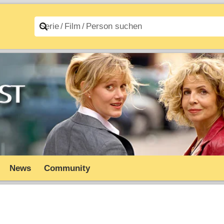
n A–Z
Filme A–Z
News
Community