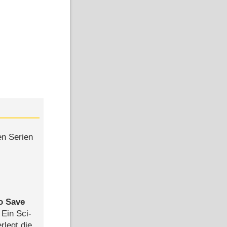
en Serien
to Save
: Ein Sci-
rlegt die