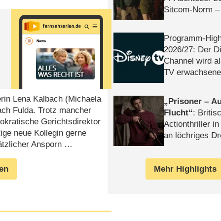
Sitcom-Norm –
Programm-High
2026/​27: Der D
Channel wird a
TV erwachsene
erin Lena Kalbach (Michaela
Prisoner – Au
ach Fulda. Trotz mancher
Flucht
: Britis
okratische Gerichtsdirektor
Actionthriller i
tige neue Kollegin gerne
an löchriges D
sätzlicher Ansporn …
gekettet – Rev
Mehr Highlights
gen