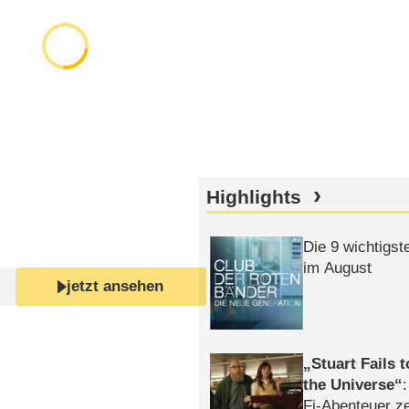
Highlights
Die 9 wichtigst
im August
jetzt ansehen
Stuart Fails 
the Universe
Fi-Abenteuer ze