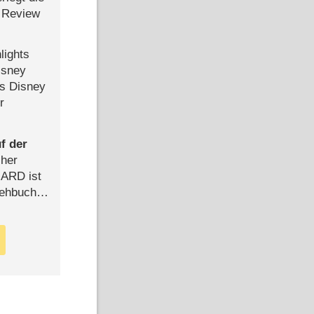
 Review
lights
isney
ls Disney
r
f der
cher
n ARD ist
rehbuch
iew