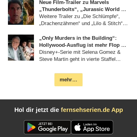
Neue Film-Trailer zu Marvels
„Thunderbolts“, „Jurassic World 4“
& „Mission: Impossible“-Finale
Weitere Trailer zu „Die Schlümpfe“,
„Drachenzähmen“ und „Lilo & Stitch“
beim Super Bowl 2025 (
10.02.2025
)
„Only Murders in the Building“:
Hollywood-Ausflug ist mehr Flop als
Top – Review
Disney+-Serie mit Selena Gomez &
Steve Martin geht in vierte Staffel
(
26.08.2024
)
mehr…
Hol dir jetzt die
fernsehserien.de App