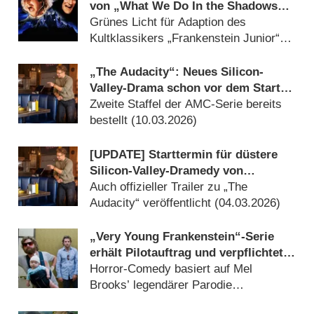
von „What We Do In the Shadows“-
Machern geht in Serie
Grünes Licht für Adaption des
Kultklassikers „Frankenstein Junior“
(
19.05.2026
)
„The Audacity“: Neues Silicon-
Valley-Drama schon vor dem Start
verlängert
Zweite Staffel der AMC-Serie bereits
bestellt (
10.03.2026
)
[UPDATE] Starttermin für düstere
Silicon-Valley-Dramedy von
„Succession“-Autor enthüllt
Auch offizieller Trailer zu „The
Audacity“ veröffentlicht (
04.03.2026
)
„Very Young Frankenstein“-Serie
erhält Pilotauftrag und verpflichtet
„Hangover“-Star
Horror-Comedy basiert auf Mel
Brooks’ legendärer Parodie
„Frankenstein Junior“ (
02.10.2025
)