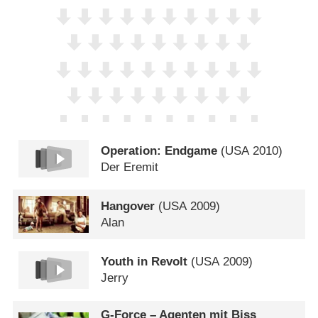
Operation: Endgame
(
USA
2010)
Der Eremit
Hangover
(
USA
2009)
Alan
Youth in Revolt
(
USA
2009)
Jerry
G-Force – Agenten mit Biss