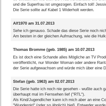
und die Superfrau ist umgezogen. Einfach toll! Jessi
Die Serie sollte auf Kabel 1 Widerholt werden.
Alf1970
am
31.07.2013
Sehe ich genauso. Schade das diese Serie noch nich
Am besten in der gleichen Aufmachung, wie die Hul
Thomas Bromme
(geb. 1985) am
10.07.2013
Es ist doch eine Schande alles Mögliche an TV Prod
veröffentlicht, nur Wonder Woman oder andere Raritä
der Serie aufgewachsen und würde mich über eine D
Stefan
(geb. 1963) am
02.07.2013
Die Serie hatte ich noch nie gesehen - wußte auch g
überhaupt mal im Fernsehen lief ("RTL").
Als Kind/Jugendlicher kann ich mich aber an eine Co
"Wundergirl" (oder so ähnlich) hieß. Entweder wurde