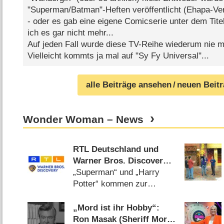
"Superman/Batman"-Heften veröffentlicht (Ehapa-Ver
- oder es gab eine eigene Comicserie unter dem Tite
ich es gar nicht mehr...
Auf jeden Fall wurde diese TV-Reihe wiederum nie m
Vielleicht kommts ja mal auf "Sy Fy Universal"...
alle Beiträge ansehen
/ neuen Beit
Wonder Woman – News
RTL Deutschland und
Warner Bros. Discovery
verlängern Partnerschaft,
„Superman“ und „Harry
doch es bleiben Fragen
Potter“ kommen zur
deutschen Mediengruppe
(
12.09.2025
)
„Mord ist ihr Hobby“:
Ron Masak (Sheriff Mort