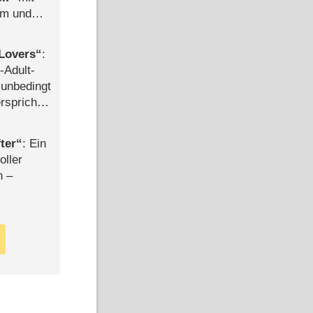
mm und
der
Lovers
:
-Adult-
t unbedingt
rspricht –
ter
: Ein
oller
n –