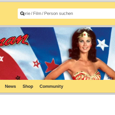
n A–Z
Filme A–Z
News
Shop
Community