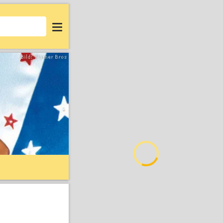
Login