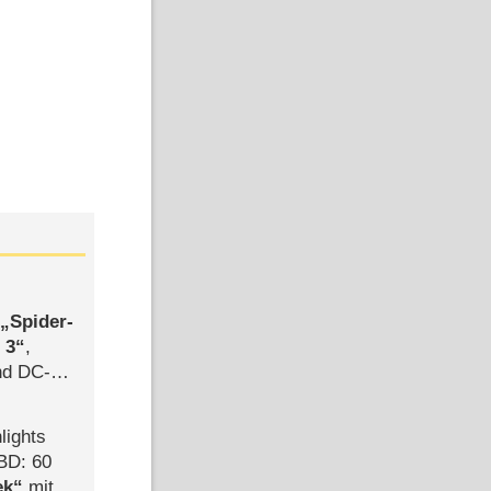
,
Spider-
 3
,
d DC-
ce
lights
BD: 60
ek
mit