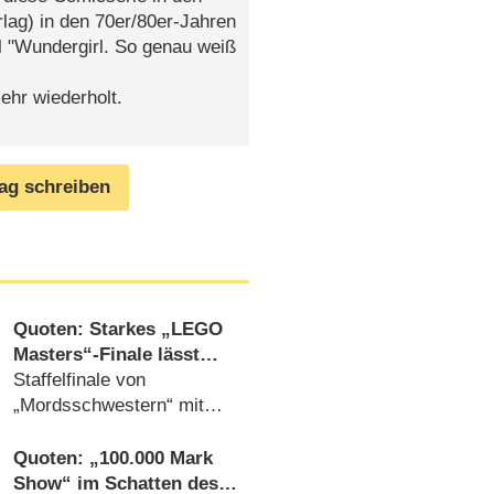
lag) in den 70er/80er-Jahren
l "Wundergirl. So genau weiß
ehr wiederholt.
rag schreiben
Quoten: Starkes „LEGO
Masters“-Finale lässt
„The Voice“ hinter sich
Staffelfinale von
„Mordsschwestern“ mit
neuen Bestwerten
(
07.10.2023
)
Quoten: „100.000 Mark
Show“ im Schatten des