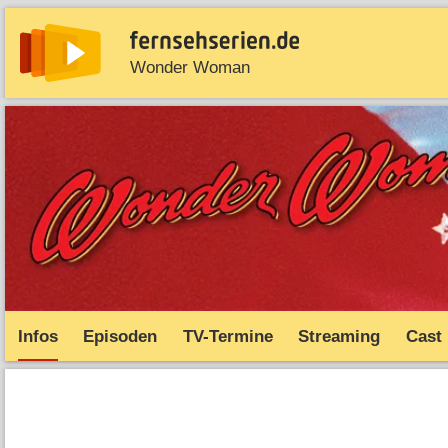
Wonder Woman
News
Entdecken
Streaming
TV-Starts
Serie
Infos
Episoden
TV-Termine
Streaming
Cast