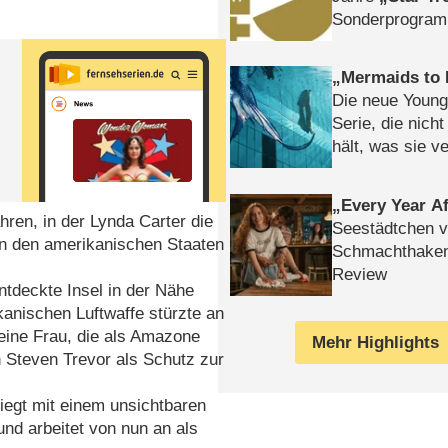
Sonderprogra
Die Helgolän
Mermaids to 
Die neue Young
Serie, die nich
hält, was sie ve
Review
Every Year Af
ren, in der Lynda Carter die
Seestädtchen v
n den amerikanischen Staaten
Schmachthake
Review
entdeckte Insel in der Nähe
anischen Luftwaffe stürzte an
eine Frau, die als Amazone
Mehr Highlights
n Steven Trevor als Schutz zur
liegt mit einem unsichtbaren
nd arbeitet von nun an als