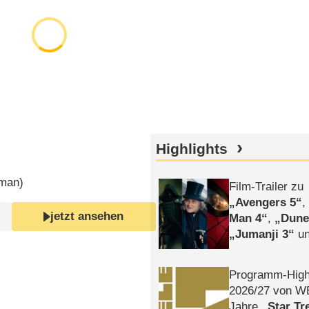
Highlights
oman
)
Film-Trailer zu
Avengers 5
jetzt ansehen
Man 4
,
Dune
Jumanji 3
un
Horror
Clayfa
Programm-High
2026/​27 von W
Jahre
Star Tr