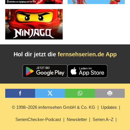
Hol dir jetzt die
fernsehserien.de App
© 1998–2026 imfernsehen GmbH & Co. KG
Updates
SerienChecker-Podcast
Newsletter
Serien A–Z