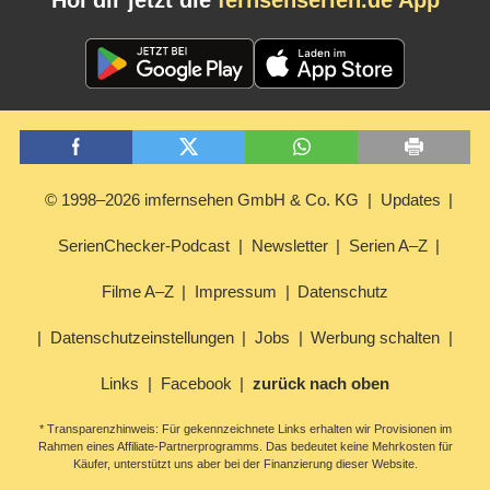
Hol dir jetzt die
fernsehserien.de App
© 1998–2026 imfernsehen GmbH & Co. KG
Updates
SerienChecker-Podcast
Newsletter
Serien A–Z
Filme A–Z
Impressum
Datenschutz
Datenschutzeinstellungen
Jobs
Werbung schalten
Links
Facebook
zurück nach oben
* Transparenzhinweis: Für gekennzeichnete Links erhalten wir Provisionen im
Rahmen eines Affiliate-Partnerprogramms. Das bedeutet keine Mehrkosten für
Käufer, unterstützt uns aber bei der Finanzierung dieser Website.