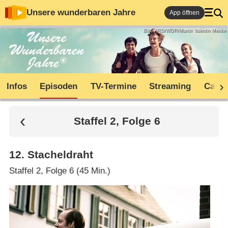
Unsere wunderbaren Jahre
App öffnen
Bild: ARD/WDR/Martin Valentin Menke
Infos
Episoden
TV-Termine
Streaming
Cast
Staffel 2, Folge 6
12
.
Stacheldraht
Staffel 2, Folge 6 (45 Min.)