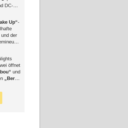
d DC-
ce
ake Up
-
lhafte
 und der
semineuen
hen
-
lights
wei öffnet
abou
und
len
Berlin
-Ableger