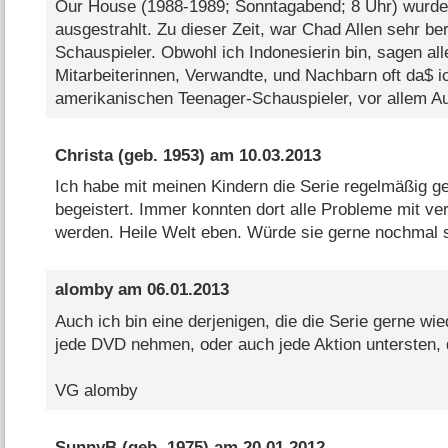
Our House (1988-1989; Sonntagabend; 8 Uhr) wurde 
ausgestrahlt. Zu dieser Zeit, war Chad Allen sehr be
Schauspieler. Obwohl ich Indonesierin bin, sagen alle
Mitarbeiterinnen, Verwandte, und Nachbarn oft da$ i
amerikanischen Teenager-Schauspieler, vor allem Aug
Christa
(geb. 1953) am
10.03.2013
Ich habe mit meinen Kindern die Serie regelmäßig g
begeistert. Immer konnten dort alle Probleme mit ve
werden. Heile Welt eben. Würde sie gerne nochmal 
alomby
am
06.01.2013
Auch ich bin eine derjenigen, die die Serie gerne w
jede DVD nehmen, oder auch jede Aktion untersten, d
VG alomby
SunnyB
(geb. 1975) am
20.01.2012