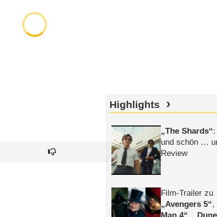
Highlights
The Shards
:
und schön … un
Review
Film-Trailer zu
Avengers 5
Man 4
,
Dune