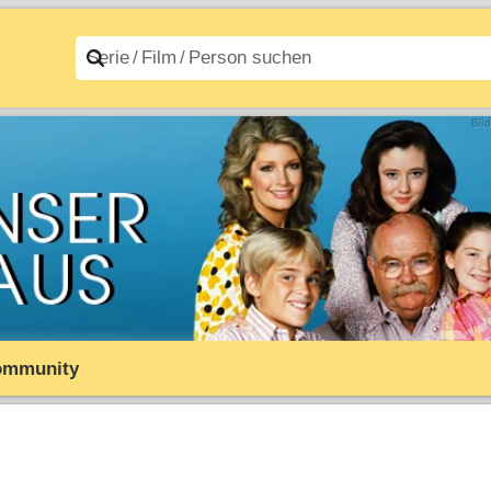
n A–Z
Filme A–Z
ommunity