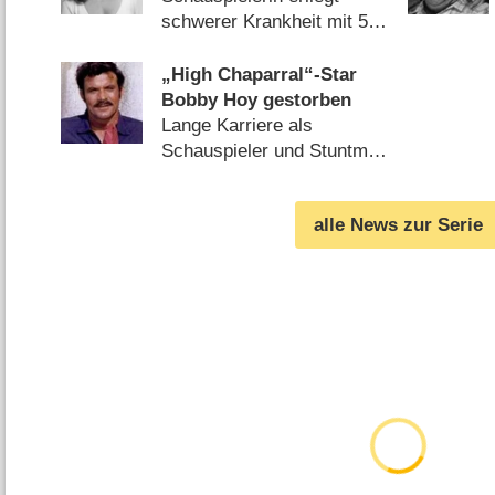
schwerer Krankheit mit 53
Jahren (
14.07.2024
)
„High Chaparral“-Star
Bobby Hoy gestorben
Lange Karriere als
Schauspieler und Stuntman
(
10.02.2010
)
alle News zur Serie