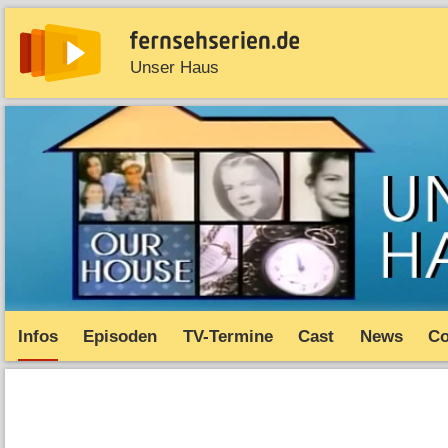
Unser Haus
News
Entdecken
Streaming
TV-Starts
Serie
Infos
Episoden
TV-Termine
Cast
News
C