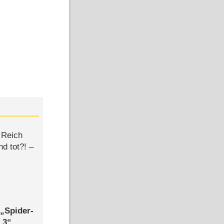
 Reich
d tot?! –
,
Spider-
 3
,