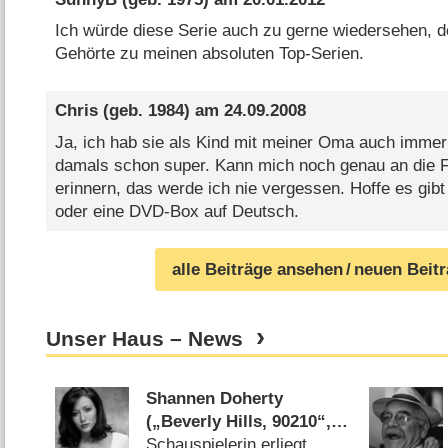
Ich würde diese Serie auch zu gerne wiedersehen, den
Gehörte zu meinen absoluten Top-Serien.
Chris
(geb. 1984) am
24.09.2008
Ja, ich hab sie als Kind mit meiner Oma auch immer a
damals schon super. Kann mich noch genau an die 
erinnern, das werde ich nie vergessen. Hoffe es gib
oder eine DVD-Box auf Deutsch.
alle Beiträge ansehen
/ neuen Beit
Unser Haus – News
Shannen Doherty
(„Beverly Hills, 90210“,
„Charmed“) ist tot
Schauspielerin erliegt