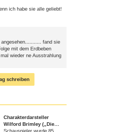
n ich habe sie alle geliebt!
ngesehen........... fand sie
Folge mit dem Erdbeben
t mal wieder ne Ausstrahlung
rag schreiben
Charakterdarsteller
Wilford Brimley („Die
Firma“, „Cocoon“)
Schauspieler wurde 85