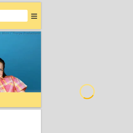
Login