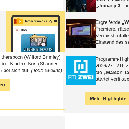
Jumanji 3
un
Horror
Clayfa
Ergreifende
W
Premiere, rätse
Vermisstenfälle
Einstand des 
Tatort: Münc
Duos
therspoon (Wilford Brimley)
Programm-High
 drei Kindern Kris (Shannen
2026/​27: RTL Z
) bei sich auf.
(Text: Eveline)
die
Maison T
startet vertika
gen
– Tag & Nacht
Mehr Highlights