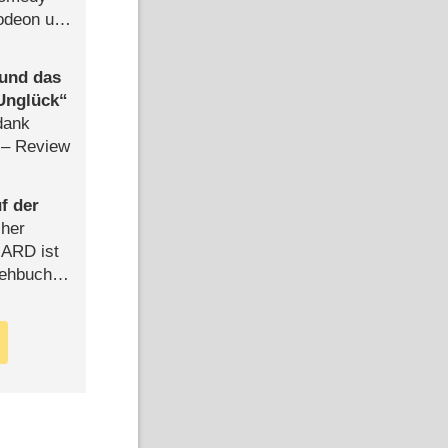
lodeon und
 und das
Unglück
dank
– Review
f der
cher
n ARD ist
rehbuch
iew