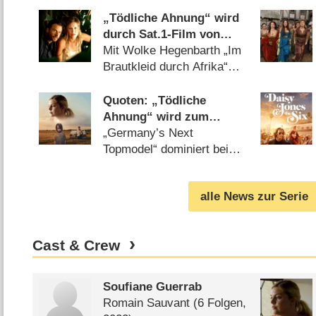
„Tödliche Ahnung“ wird
durch Sat.1-Film von
2010 nach hinten
Mit Wolke Hegenbarth „Im
verdrängt
Brautkleid durch Afrika“
(
07.03.2023
)
Quoten: „Tödliche
Ahnung“ wird zum
Totalausfall, „Die
„Germany’s Next
Bergretter“ knapp vor
Topmodel“ dominiert bei
„Kroatien-Krimi“
Jüngeren, „Roadtrip
Amerika“ endet erfolgreich
alle News zur Serie
(
03.03.2023
)
Cast & Crew
Soufiane Guerrab
Romain Sauvant
(6 Folgen,