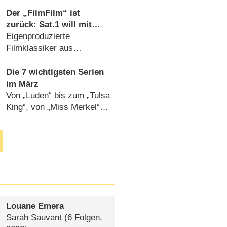
(
10.03.2023
)
Der „FilmFilm“ ist
zurück: Sat.1 will mit
„Die Wanderhure“, „Die
Eigenproduzierte
Hebamme“ und Co.
Filmklassiker aus
punkten
besseren Sat.1-Zeiten
(
03.03.2023
)
Die 7 wichtigsten Serien
im März
Von „Luden“ bis zum „Tulsa
King“, von „Miss Merkel“
bis „Daisy Jones & The
Six“ (
01.03.2023
)
Louane Emera
Sarah Sauvant
(6 Folgen,