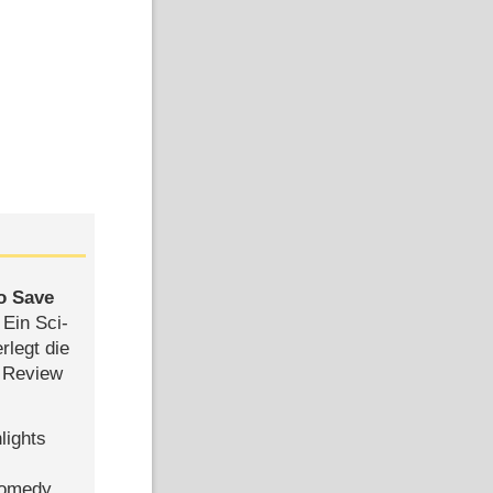
to Save
: Ein Sci-
rlegt die
 Review
lights
Comedy