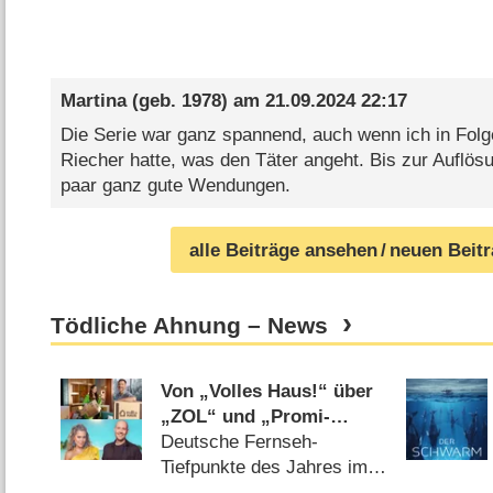
Martina
(geb. 1978) am
21.09.2024 22:17
Die Serie war ganz spannend, auch wenn ich in Folge
Riecher hatte, was den Täter angeht. Bis zur Auflös
paar ganz gute Wendungen.
alle Beiträge ansehen
/ neuen Beit
Tödliche Ahnung – News
Von „Volles Haus!“ über
„ZOL“ und „Promi-
Büßen“ bis „Love
Deutsche Fernseh-
Island“: Das waren die
Tiefpunkte des Jahres im
größten TV-Flops 2023
Rückblick (
27.12.2023
)