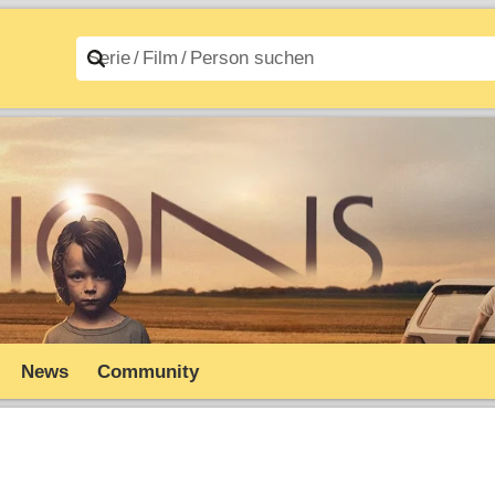
n A–Z
Filme A–Z
News
Community