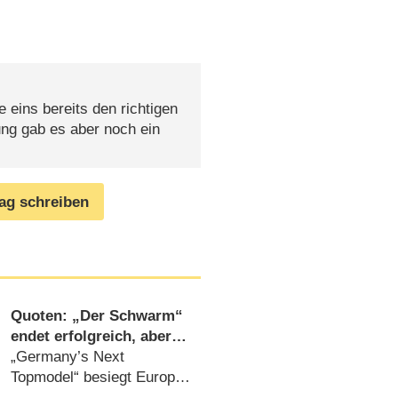
 eins bereits den richtigen
ung gab es aber noch ein
rag schreiben
Quoten: „Der Schwarm“
endet erfolgreich, aber
neuer ARD-Krimi klar
„Germany’s Next
vorne
Topmodel“ besiegt Europa
League bei Jüngeren