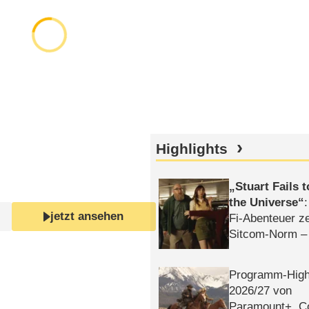
Highlights
Stuart Fails 
the Universe
jetzt ansehen
Fi-Abenteuer ze
Sitcom-Norm –
Programm-High
2026/​27 von
Paramount+, 