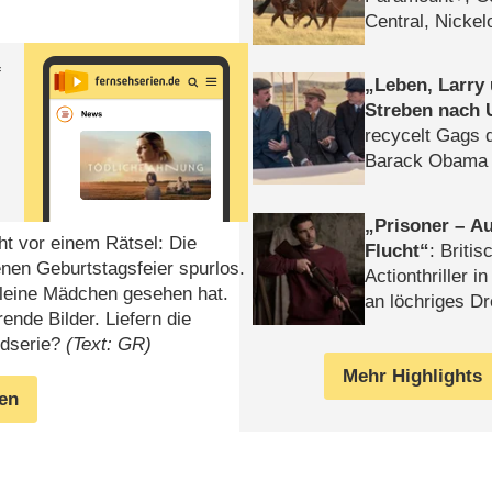
Central, Nicke
WELT
f
Leben, Larry
Streben nach 
recycelt Gags 
Barack Obama 
Prisoner – Au
ht vor einem Rätsel: Die
Flucht
: Britis
enen Geburtstagsfeier spurlos.
Actionthriller i
 kleine Mädchen gesehen hat.
an löchriges D
ende Bilder. Liefern die
gekettet – Rev
rdserie?
(Text: GR)
Mehr Highlights
gen