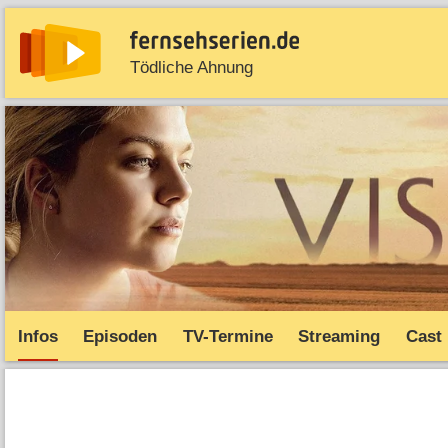
Tödliche Ahnung
News
Entdecken
Streaming
TV-Starts
Serie
Infos
Episoden
TV-Termine
Streaming
Cast