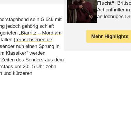
Flucht
: Britis
Actionthriller i
an löchriges D
erstagabend sein Glück mit
gekettet – Rev
ng jedoch gehörig schief:
 gerieten
„Biarritz – Mord am
Mehr Highlights
fällen (
fernsehserien.de
nsender nun einen Sprung in
ilm Klassiker“ werden
en Zeiten des Senders aus dem
erstags um 20:15 Uhr zehn
n und kürzeren