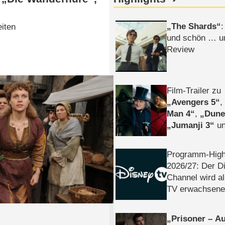
The Shards
:
eiten
und schön … un
Review
Film-Trailer zu
Avengers 5
Man 4
,
Dune
Jumanji 3
un
Horror
Clayfa
Programm-High
2026/​27: Der D
Channel wird a
TV erwachsene
Prisoner – Au