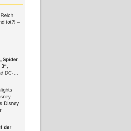
 Reich
d tot?! –
,
Spider-
 3
,
d DC-
ce
lights
isney
ls Disney
r
f der