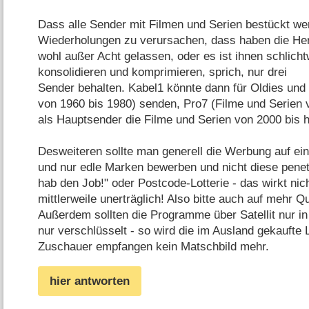
Dass alle Sender mit Filmen und Serien bestückt w
Wiederholungen zu verursachen, dass haben die Her
wohl außer Acht gelassen, oder es ist ihnen schlicht
konsolidieren und komprimieren, sprich, nur drei
Sender behalten. Kabel1 könnte dann für Oldies und 
von 1960 bis 1980) senden, Pro7 (Filme und Serien
als Hauptsender die Filme und Serien von 2000 bis h
Desweiteren sollte man generell die Werbung auf ei
und nur edle Marken bewerben und nicht diese penet
hab den Job!" oder Postcode-Lotterie - das wirkt nicht
mittlerweile unerträglich! Also bitte auch auf mehr Q
Außerdem sollten die Programme über Satellit nur i
nur verschlüsselt - so wird die im Ausland gekaufte L
Zuschauer empfangen kein Matschbild mehr.
hier antworten