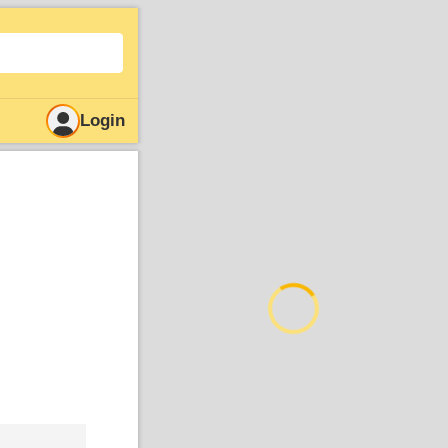
Login