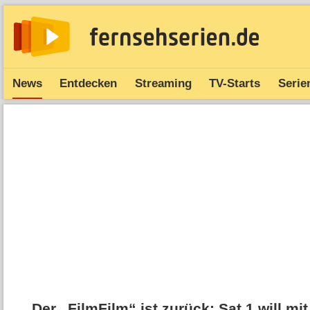
News
Entdecken
Streaming
TV-Starts
Serie
Der „FilmFilm“ ist zurück: Sat.1 will m