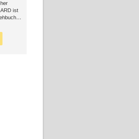
cher
n ARD ist
rehbuch
iew