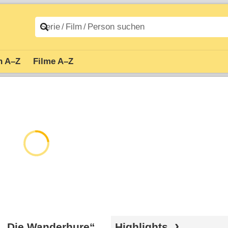
n A–Z
Filme A–Z
it „Die Wanderhure“,
Highlights