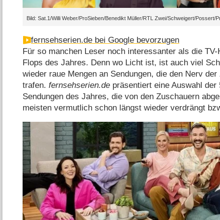
Bild: Sat.1/Willi Weber/ProSieben/Benedikt Müller/RTL Zwei/Schweigert/Possert/P
fernsehserien.de bei Google bevorzugen
Für so manchen Leser noch interessanter als die TV-H
Flops des Jahres. Denn wo Licht ist, ist auch viel S
wieder raue Mengen an Sendungen, die den Nerv der 
trafen.
fernsehserien.de
präsentiert eine Auswahl der
Sendungen des Jahres, die von den Zuschauern abges
meisten vermutlich schon längst wieder verdrängt bz