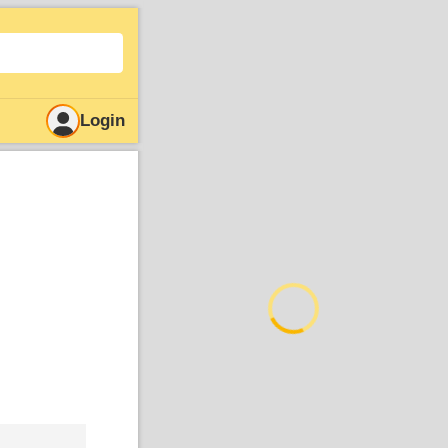
Login