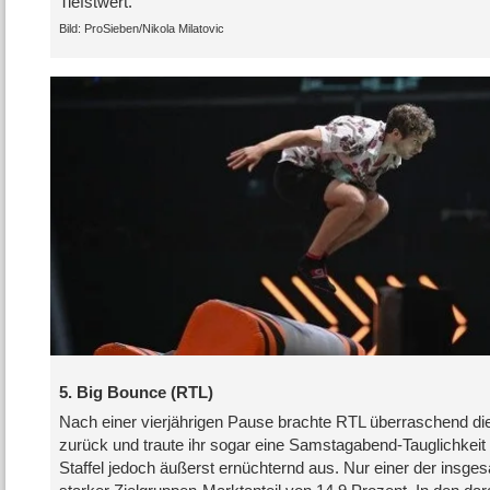
Tiefstwert.
ProSieben/​Nikola Milatovic
5. Big Bounce (RTL)
Nach einer vierjährigen Pause brachte RTL überraschend d
zurück und traute ihr sogar eine Samstagabend-Tauglichkeit zu
Staffel jedoch äußerst ernüchternd aus. Nur einer der insge