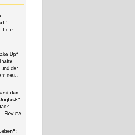
s
rf
:
 Tiefe –
ake Up
-
lhafte
 und der
semineuen
hen
-
 und das
Unglück
dank
– Review
 Leben
: