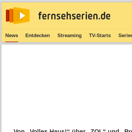
News
Entdecken
Streaming
TV-Starts
Serie
Von „Volles Haus!“ über „ZOL“ und „P