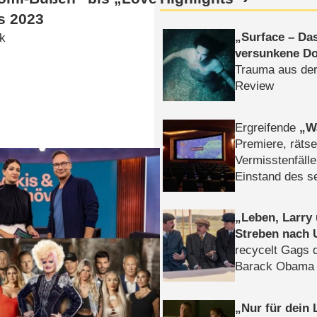
s 2023
Surface – Da
ck
versunkene Do
Trauma aus der
Review
Ergreifende
W
Premiere, rätse
Vermisstenfälle
Einstand des 
Tatort: Münc
Duos
Leben, Larry
Streben nach 
recycelt Gags 
Barack Obama 
Nur für dein