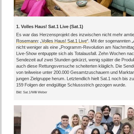
1. Volles Haus! Sat.1 Live (Sat.1)
Es war das Herzensprojekt des inzwischen nicht mehr amt
Rosemann
:
„Volles Haus! Sat.1 Live“
. Mit der sogenannten „
nicht weniger als eine „Programm-Revolution am Nachmittag“
Live-Show entpuppte sich als Totalausfall. Zehn Wochen na
Sendezeit auf zwei Stunden gekürzt, wenig später die Produ
auch diese Rettungsversuche scheiterten kläglich. Die Sen
von teilweise unter 200.000 Gesamtzuschauern und Marktant
jungen Zielgruppe herum. Letztendlich hielt Sat.1 noch bis 
159 Folgen der endgültige Schlussstrich gezogen wurde.
Sat.1/​Willi Weber