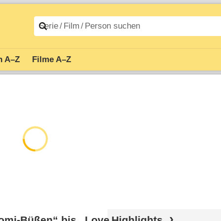
n A–Z
Filme A–Z
romi-Büßen“ bis „Love
Highlights