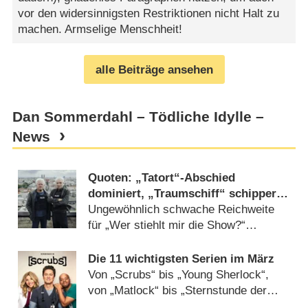
vor den widersinnigsten Restriktionen nicht Halt zu
machen. Armselige Menschheit!
alle Beiträge ansehen
Dan Sommerdahl – Tödliche Idylle –
News
Quoten: „Tatort“-Abschied
dominiert, „Traumschiff“ schippert
verlässlich
Ungewöhnlich schwache Reichweite
für „Wer stiehlt mir die Show?“
(
06.04.2026
)
Die 11 wichtigsten Serien im März
Von „Scrubs“ bis „Young Sherlock“,
von „Matlock“ bis „Sternstunde der
Mörder“ (
01.03.2026
)