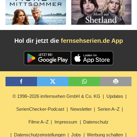
Hol dir jetzt die
fernsehserien.de App
© 1998–2026 imfernsehen GmbH & Co. KG
Updates
SerienChecker-Podcast
Newsletter
Serien A–Z
Filme A–Z
Impressum
Datenschutz
Datenschutzeinstellungen
Jobs
Werbung schalten