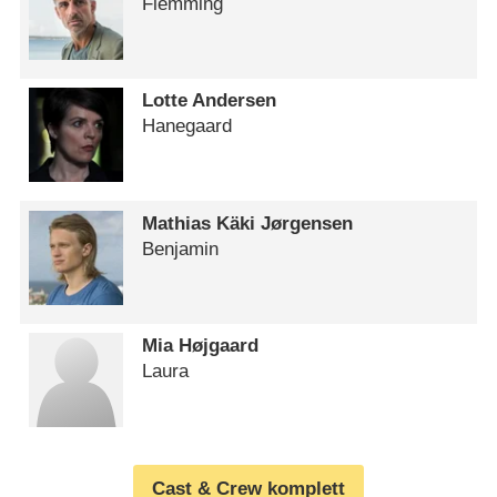
Flemming
Lotte Andersen
Hanegaard
Mathias Käki Jørgensen
Benjamin
Mia Højgaard
Laura
Cast & Crew komplett