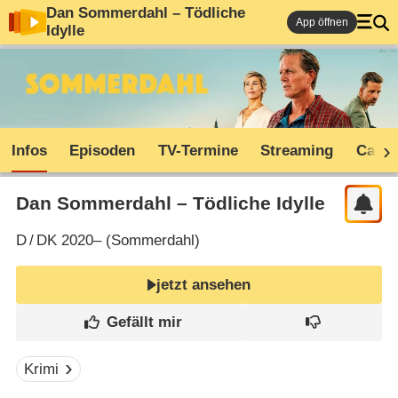
Dan Sommerdahl – Tödliche
App öffnen
Idylle
Infos
Episoden
TV-Termine
Streaming
Cast
Dan Sommerdahl – Tödliche Idylle
D
/
DK
2020– (
Sommerdahl
)
jetzt ansehen
Krimi