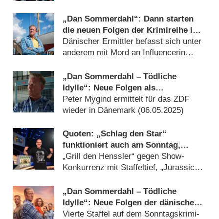
„Dan Sommerdahl“: Dann starten
die neuen Folgen der Krimireihe im
ZDF
Dänischer Ermittler befasst sich unter
anderem mit Mord an Influencerin
(
18.02.2026
)
„Dan Sommerdahl – Tödliche
Idylle“: Neue Folgen als
Deutschlandpremiere
Peter Mygind ermittelt für das ZDF
wieder in Dänemark (
06.05.2025
)
Quoten: „Schlag den Star“
funktioniert auch am Sonntag,
„Brennpunkt“ und „Tatort“ am
„Grill den Henssler“ gegen Show-
gefragtesten
Konkurrenz mit Staffeltief, „Jurassic
World“ solide (
03.06.2024
)
„Dan Sommerdahl – Tödliche
Idylle“: Neue Folgen der dänischen
Krimireihe im ZDF
Vierte Staffel auf dem Sonntagskrimi-