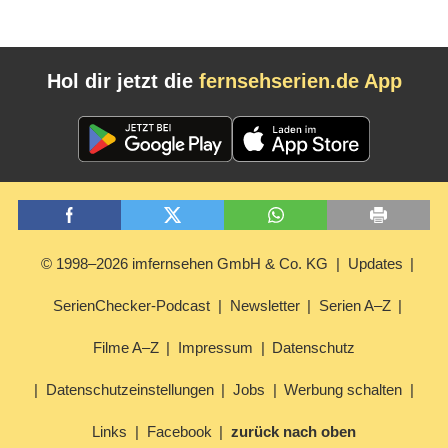
Hol dir jetzt die
fernsehserien.de App
© 1998–2026 imfernsehen GmbH & Co. KG
Updates
SerienChecker-Podcast
Newsletter
Serien A–Z
Filme A–Z
Impressum
Datenschutz
Datenschutzeinstellungen
Jobs
Werbung schalten
Links
Facebook
zurück nach oben