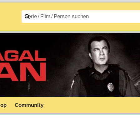
n A–Z
Filme A–Z
hop
Community