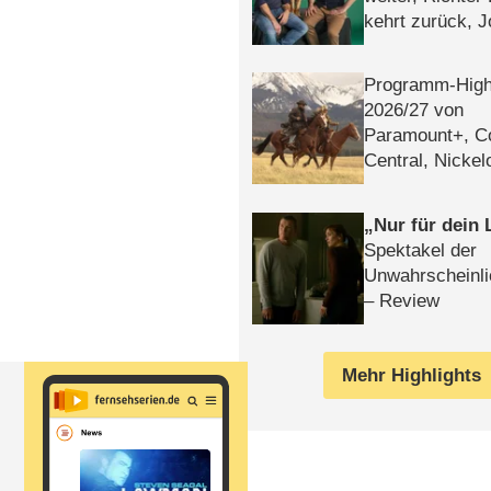
kehrt zurück, 
Klaas machen 
Programm-High
2026/​27 von
Paramount+, 
Central, Nicke
WELT
Nur für dein
Spektakel der
Unwahrscheinli
– Review
Mehr Highlights