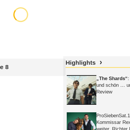
Highlights
ge 8
The Shards
:
und schön … un
Review
ProSiebenSat.1 
Kommissar Rex 
weiter, Richter