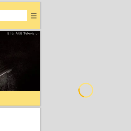
Login