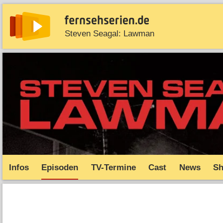
Steven Seagal: Lawman
News
Entdecken
Streaming
TV-Starts
Serie
Infos
Episoden
TV-Termine
Cast
News
S