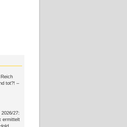
 Reich
d tot?! –
2026/​27:
ermittelt
 Hold