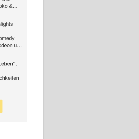
Joko &
Urlaub
lights
Comedy
lodeon und
 Leben
:
chkeiten