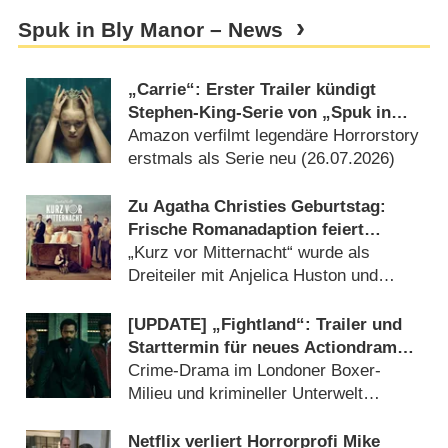
Spuk in Bly Manor – News
„Carrie“: Erster Trailer kündigt
Stephen-King-Serie von „Spuk in
Hill House“-Macher an
Amazon verfilmt legendäre Horrorstory
erstmals als Serie neu (
26.07.2026
)
Zu Agatha Christies Geburtstag:
Frische Romanadaption feiert
Deutschlandpremiere
„Kurz vor Mitternacht“ wurde als
Dreiteiler mit Anjelica Huston und
Matthew Rhys adaptiert (
17.07.2026
)
[UPDATE] „Fightland“: Trailer und
Starttermin für neues Actiondrama
von Curtis „50 Cent“ Jackson
Crime-Drama im Londoner Boxer-
Milieu und krimineller Unterwelt
angesiedelt (
10.07.2026
)
Netflix verliert Horrorprofi Mike