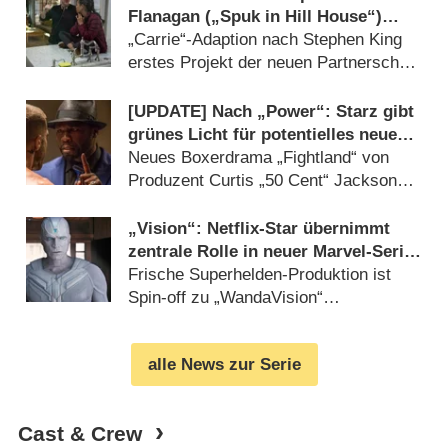
Flanagan („Spuk in Hill House“)
dauerhaft an Konkurrenten
„Carrie“-Adaption nach Stephen King
erstes Projekt der neuen Partnerschaft
(
11.03.2026
)
[UPDATE] Nach „Power“: Starz gibt
grünes Licht für potentielles neues
Serien-Franchise
Neues Boxerdrama „Fightland“ von
Produzent Curtis „50 Cent“ Jackson
(
22.09.2025
)
„Vision“: Netflix-Star übernimmt
zentrale Rolle in neuer Marvel-Serie
mit Paul Bettany
Frische Superhelden-Produktion ist
Spin-off zu „WandaVision“
(
27.05.2025
)
alle News zur Serie
Cast & Crew