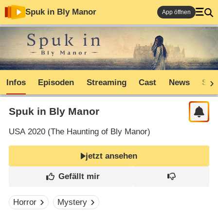
Spuk in Bly Manor
App öffnen
Infos
Episoden
Streaming
Cast
News
Sho
Spuk in Bly Manor
USA
2020 (
The Haunting of Bly Manor
)
jetzt ansehen
Horror
Mystery