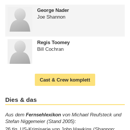
George Nader
Joe Shannon
Regis Toomey
Bill Cochran
Cast & Crew komplett
Dies & das
Aus dem
Fernsehlexikon
von Michael Reufsteck und
Stefan Niggemeier (Stand 2005):
26 tlg. US-Krimiserie von John Hawkins (Shannon;