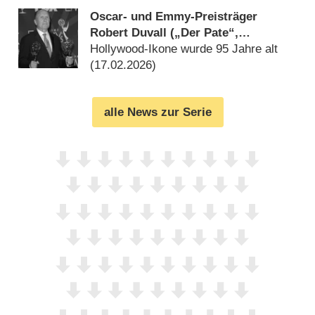
Oscar- und Emmy-Preisträger
Robert Duvall („Der Pate“,
„Apocalypse Now“) ist tot
Hollywood-Ikone wurde 95 Jahre alt
(
17.02.2026
)
alle News zur Serie