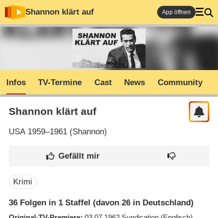
Shannon klärt auf
App öffnen
Infos
TV-Termine
Cast
News
Community
Shannon klärt auf
USA
1959–1961 (
Shannon
)
Krimi
36
Folgen in
1
Staffel (davon 26 in Deutschland)
Original-TV-Premiere
03.07.1962
Syndication
(Englisch)