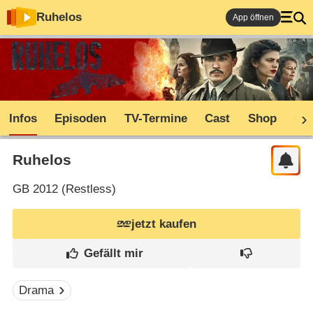
Ruhelos
App öffnen
Infos
Episoden
TV-Termine
Cast
Shop
Co
Ruhelos
GB
2012 (
Restless
)
jetzt kaufen
Drama