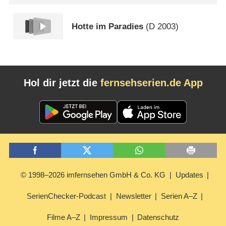
Hotte im Paradies
(
D
2003)
Hol dir jetzt die
fernsehserien.de App
© 1998–2026 imfernsehen GmbH & Co. KG
Updates
SerienChecker-Podcast
Newsletter
Serien A–Z
Filme A–Z
Impressum
Datenschutz