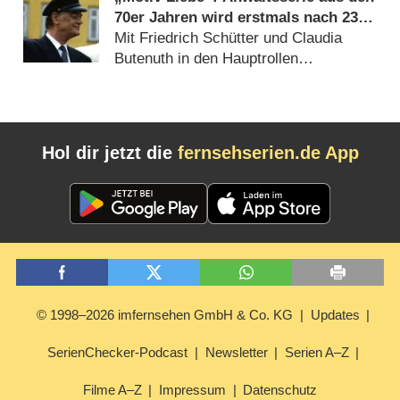
70er Jahren wird erstmals nach 23
Jahren wiederholt
Mit Friedrich Schütter und Claudia
Butenuth in den Hauptrollen
(
07.03.2024
)
Hol dir jetzt die
fernsehserien.de App
© 1998–2026 imfernsehen GmbH & Co. KG
Updates
SerienChecker-Podcast
Newsletter
Serien A–Z
Filme A–Z
Impressum
Datenschutz