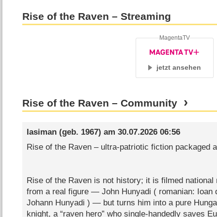
Rise of the Raven – Streaming
MagentaTV
jetzt ansehen
Rise of the Raven – Community
Iasiman
(geb. 1967) am
30.07.2026 06:56
Rise of the Raven – ultra‑patriotic fiction packaged a
Rise of the Raven is not history; it is filmed nationa
from a real figure — John Hunyadi ( romanian: Ioan
Johann Hunyadi ) — but turns him into a pure Hunga
knight, a “raven hero” who single‑handedly saves E