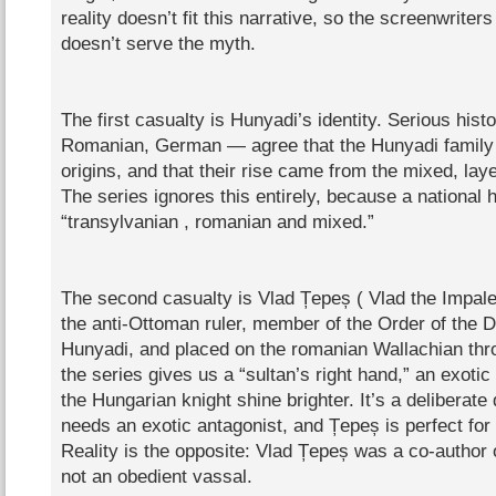
reality doesn’t fit this narrative, so the screenwrite
doesn’t serve the myth.
The first casualty is Hunyadi’s identity. Serious his
Romanian, German — agree that the Hunyadi family
origins, and that their rise came from the mixed, laye
The series ignores this entirely, because a national 
“transylvanian , romanian and mixed.”
The second casualty is Vlad Țepeș ( Vlad the Impale
the anti‑Ottoman ruler, member of the Order of the Dr
Hunyadi, and placed on the romanian Wallachian thr
the series gives us a “sultan’s right hand,” an exot
the Hungarian knight shine brighter. It’s a deliberate 
needs an exotic antagonist, and Țepeș is perfect for th
Reality is the opposite: Vlad Țepeș was a co‑author
not an obedient vassal.