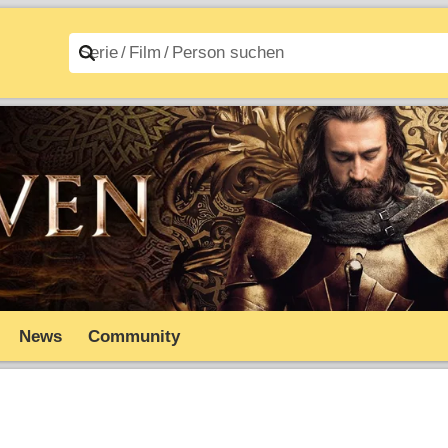
n A–Z
Filme A–Z
News
Community