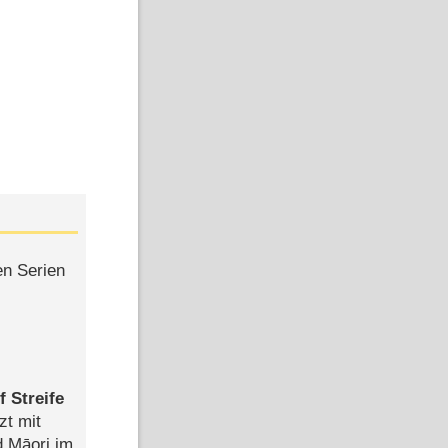
en Serien
 Streife
zt mit
d Māori im