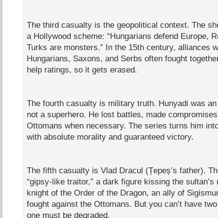
The third casualty is the geopolitical context. The sh
a Hollywood scheme: “Hungarians defend Europe, 
Turks are monsters.” In the 15th century, alliances 
Hungarians, Saxons, and Serbs often fought together
help ratings, so it gets erased.
The fourth casualty is military truth. Hunyadi was an 
not a superhero. He lost battles, made compromises,
Ottomans when necessary. The series turns him int
with absolute morality and guaranteed victory.
The fifth casualty is Vlad Dracul (Țepeș’s father). T
“gipsy‑like traitor,” a dark figure kissing the sultan’s 
knight of the Order of the Dragon, an ally of Sigis
fought against the Ottomans. But you can’t have tw
one must be degraded.