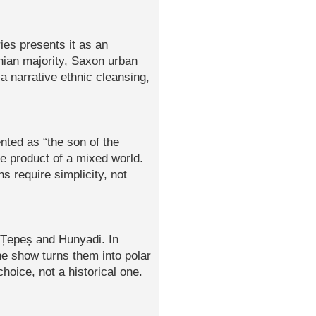
ies presents it as an
nian majority, Saxon urban
 a narrative ethnic cleansing,
nted as “the son of the
e product of a mixed world.
s require simplicity, not
d Țepeș and Hunyadi. In
he show turns them into polar
choice, not a historical one.