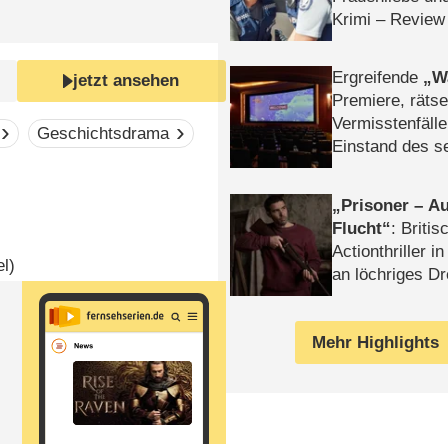
Krimi – Review
Ergreifende
W
jetzt ansehen
Premiere, rätse
Vermisstenfälle
Geschichtsdrama
Einstand des 
Tatort: Münc
Duos
Prisoner – Au
Flucht
: Britis
Actionthriller i
el)
an löchriges D
gekettet – Rev
Mehr Highlights