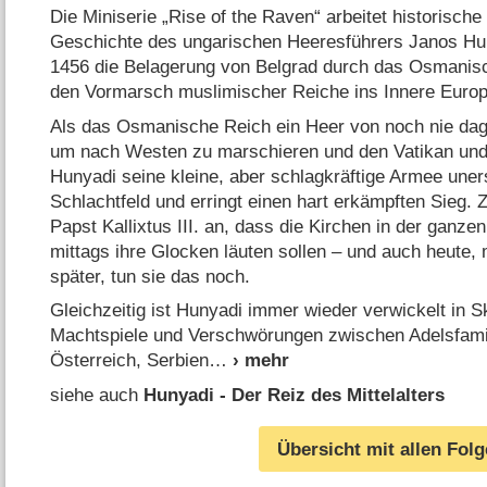
Die Miniserie „Rise of the Raven“ arbeitet historische
Geschichte des ungarischen Heeresführers Janos Huny
1456 die Belagerung von Belgrad durch das Osmanis
den Vormarsch muslimischer Reiche ins Innere Europ
Als das Osmanische Reich ein Heer von noch nie dag
um nach Westen zu marschieren und den Vatikan und 
Hunyadi seine kleine, aber schlagkräftige Armee une
Schlachtfeld und erringt einen hart erkämpften Sieg. 
Papst Kallixtus III. an, dass die Kirchen in der ganz
mittags ihre Glocken läuten sollen – und auch heute, 
später, tun sie das noch.
Gleichzeitig ist Hunyadi immer wieder verwickelt in S
Machtspiele und Verschwörungen zwischen Adelsfamili
Österreich, Serbien
siehe auch
Hunyadi - Der Reiz des Mittelalters
Übersicht mit allen Fol