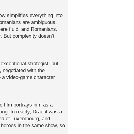
ow simplifies everything into
Romanians are ambiguous,
were fluid, and Romanians,
. But complexity doesn’t
exceptional strategist, but
 negotiated with the
o a video‑game character
he film portrays him as a
ring. In reality, Dracul was a
mund of Luxembourg, and
o heroes in the same show, so