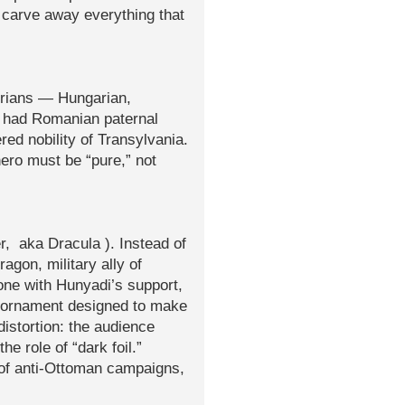
rs carve away everything that
torians — Hungarian,
 had Romanian paternal
red nobility of Transylvania.
hero must be “pure,” not
r, aka Dracula ). Instead of
agon, military ally of
one with Hunyadi’s support,
ic ornament designed to make
distortion: the audience
e role of “dark foil.”
 of anti‑Ottoman campaigns,