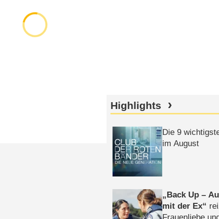
Highlights
Die 9 wichtigst
im August
Back Up – Auf
mit der Ex
rei
Frauenliebe un