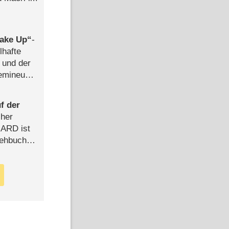
ake Up
-
lhafte
 und der
semineuen
hen
-
f der
cher
n ARD ist
rehbuch
iew