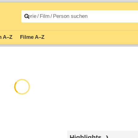
n A–Z
Filme A–Z
Highlights