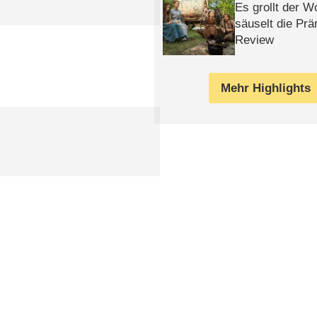
Es grollt der W
säuselt die Prä
Review
Mehr Highlights