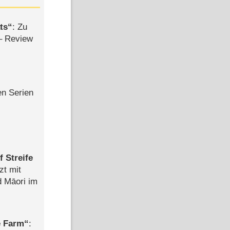
ts
: Zu
– Review
en Serien
 Streife
zt mit
d Māori im
e Farm
: