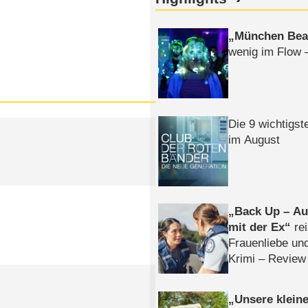
München Bea
wenig im Flow 
Die 9 wichtigst
im August
Back Up – Auf
mit der Ex
rei
Frauenliebe un
Krimi – Review
Unsere klein