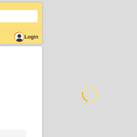
Login