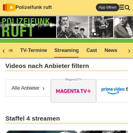
Polizeifunk ruft
App öffnen
soden
TV-Termine
Streaming
Cast
News
Sh
Videos nach Anbieter filtern
MagentaTV
Alle Anbieter
Staffel 4 streamen
Bild: NDR
Bild: