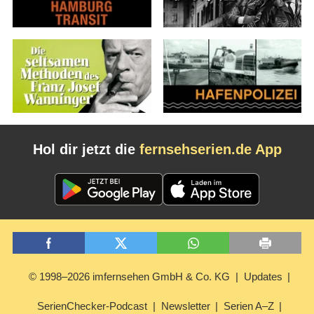
Hol dir jetzt die
fernsehserien.de App
© 1998–2026 imfernsehen GmbH & Co. KG
Updates
SerienChecker-Podcast
Newsletter
Serien A–Z