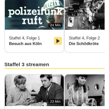
24 Min
Staffel 4, Folge 1
Staffel 4, Folge 2
Besuch aus Köln
Die Schildkröte
Staffel 3 streamen
Bild: NDR/Rehfus
Bil
23 Min