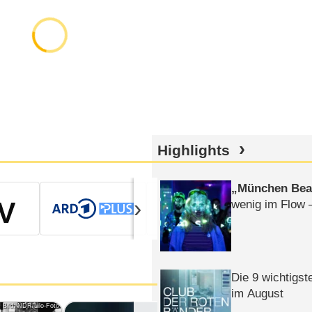
Highlights
MagentaTV
München Bea
›
wenig im Flow 
Die 9 wichtigst
im August
Bild: NDR/Lilo-Foto
Bild: NDR