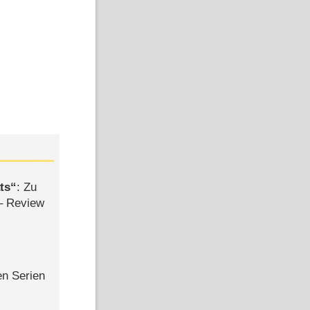
Prime Video Zusatz-Kanäle
ts
: Zu
– Review
en Serien
Bild: NDR
Bild: NDR