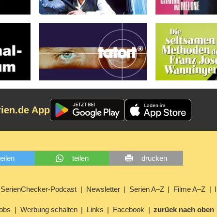
rien.de App
teilen
teilen
drucken
SerienChecker-Podcast
Newsletter
Serien A–Z
Filme A–Z
obs
Werbung schalten
Links
Facebook
zurück nach oben