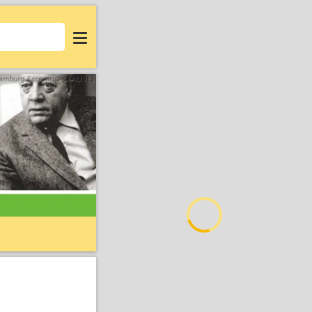
Login