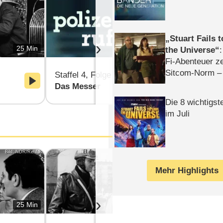
Stuart Fails 
›
25 Min
25 Min
the Universe
Fi-Abenteuer ze
Sitcom-Norm –
Staffel 4, Folge 3
Staffel 4, F
Das Messer
Blinder Al
Die 8 wichtigst
im Juli
Bild: NDR/Rehfus
Bild: NDR/Klügel
Mehr Highlights
›
25 Min
25 Min