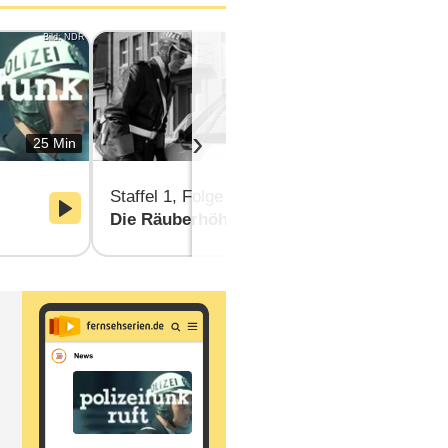
Bild: NDR
Bild: NDR/Ambor
›
25 Min
25 Min
Staffel 1, F
Staffel 1, Folge 3
Gefährliche
Die Räuberhöhle
Spaziergan