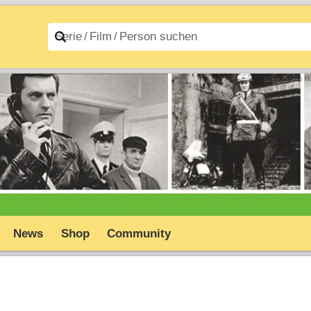
n A–Z
Filme A–Z
News
Shop
Community