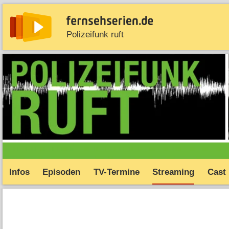
Polizeifunk ruft
News
Entdecken
Streaming
TV-Starts
Serie
Infos
Episoden
TV-Termine
Streaming
Cast