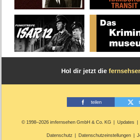
Hol dir jetzt die
fernsehse
teilen
© 1998–2026 imfernsehen GmbH & Co. KG
Updates
Datenschutz
Datenschutzeinstellungen
J