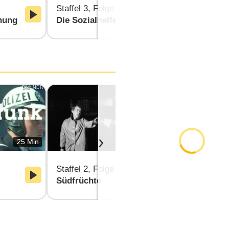
Staffel 3, Folge 3
Staffel 3, F
nung
Die Sozialhelferin
Die Erpres
Bild: NDR
Bild: NDR/Döltz
›
25 Min
25 Min
Staffel 2, F
Staffel 2, Folge 3
Handgeknü
Südfrüchte
Teppiche