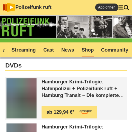
Polizeifunk ruft
App öffnen
ne
Streaming
Cast
News
Shop
Community
DVDs
Hamburger Krimi-Trilogie:
Hafenpolizei + Polizeifunk ruft +
Hamburg Transit – Die kompletten
drei Serien (20 DVDs)
Hamburg Krimi Trilogie: Hafenpolizei
ab 129,94 €*
+ Polizeifunkrufe + Hamburg Transit /
Die kompletten drei Staffeln Pidax
Hamburger Krimi-Trilogie:
Serienklassiker 20 DVDs