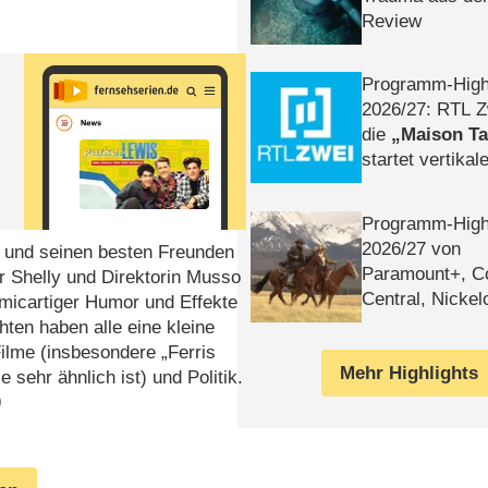
Review
Programm-High
2026/​27: RTL Z
die
Maison T
startet vertika
– Tag & Nacht
Programm-High
2026/​27 von
“ und seinen besten Freunden
Paramount+, 
r Shelly und Direktorin Musso
Central, Nicke
omicartiger Humor und Effekte
WELT
ten haben alle eine kleine
Filme (insbesondere „Ferris
Mehr Highlights
e sehr ähnlich ist) und Politik.
)