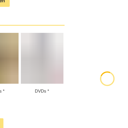
gen
s
DVDs