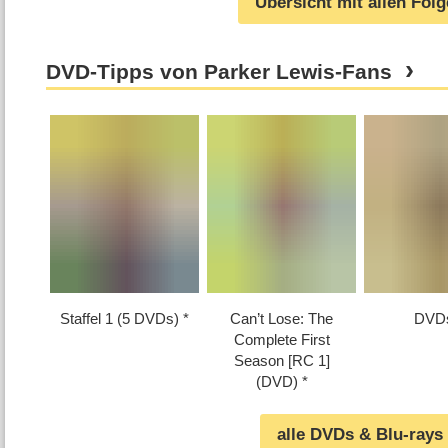
Übersicht mit allen Fol
DVD-Tipps von Parker Lewis-Fans
Staffel 1 (5 DVDs)
Can’t Lose: The
DVD
Complete First
Season [RC 1]
(DVD)
alle DVDs & Blu-rays