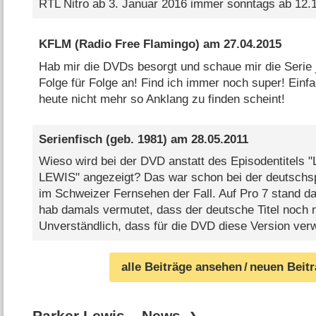
RTL Nitro ab 3. Januar 2016 immer sonntags ab 12.1
KFLM (Radio Free Flamingo)
am
27.04.2015
Hab mir die DVDs besorgt und schaue mir die Serie j
Folge für Folge an! Find ich immer noch super! Einf
heute nicht mehr so Anklang zu finden scheint!
Serienfisch
(geb. 1981) am
28.05.2011
Wieso wird bei der DVD anstatt des Episodentitels "L
LEWIS" angezeigt? Das war schon bei der deutschs
im Schweizer Fernsehen der Fall. Auf Pro 7 stand dan
hab damals vermutet, dass der deutsche Titel noch n
Unverständlich, dass für die DVD diese Version ver
alle Beiträge ansehen
/ neuen Beit