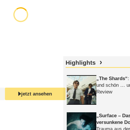
Highlights
The Shards
:
und schön … un
Review
jetzt ansehen
Surface – Da
versunkene Do
Trauma aus der