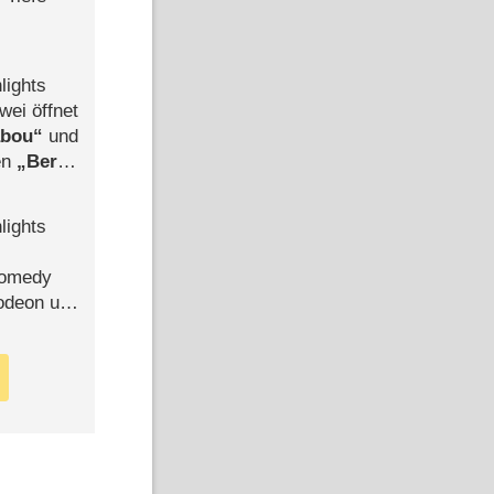
lights
wei öffnet
abou
und
len
Berlin
-Ableger
lights
Comedy
lodeon und