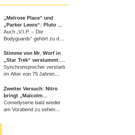
„Melrose Place“ und
„Parker Lewis“: Pluto TV
kündigt neue Kanäle an
Auch „V.I.P. – Die
Bodyguards“ gehört zu den
November-Highlights
(
20.10.2023
)
Stimme von Mr. Worf in
„Star Trek“ verstummt:
Raimund Krone ist tot
Synchronsprecher verstarb
im Alter von 75 Jahren
(
08.11.2021
)
Zweiter Versuch: Nitro
bringt „Malcolm
mittendrin“ zurück
Comedyserie bald wieder
am Vorabend zu sehen
(
29.04.2020
)