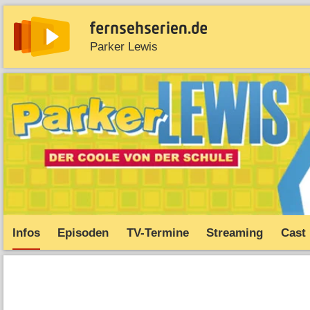
Parker Lewis
News
Entdecken
Streaming
TV-Starts
Serie
Infos
Episoden
TV-Termine
Streaming
Cast