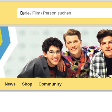
n A–Z
Filme A–Z
News
Shop
Community