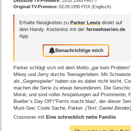
Deutsche TV-Premiere
15.02.1993
PRO 7
Original-TV-Premiere
02.09.1990
FOX
(Englisch)
Erhalte Neuigkeiten zu
Parker Lewis
direkt auf
dein Handy.
Kostenlos mit der
fernsehserien.de
App.
Benachrichtige mich
Parker schlägt sich mit dem Motto „gar kein Problem
Mikey und Jerry durchs Teenagerleben. Mit Schweste
als „Gegenspieler“ haben sie es dabei nicht leicht. C
machen die Serie zu etwas besonderem. Die Geschich
Moral, und sind voller Anspielungen auf Prominente, 
Bueller’s Day Off“/​“Ferris macht blau“, der dieser Seri
Must-See: Coole Sache, Parker.
(Text: Daniel Bender
Crossover mit
Eine schrecklich nette Familie