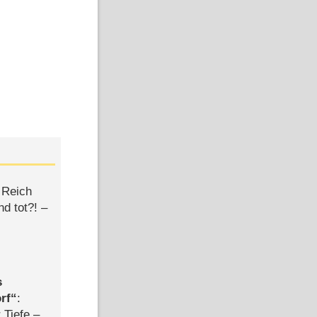
 Reich
d tot?! –
s
rf
:
 Tiefe –