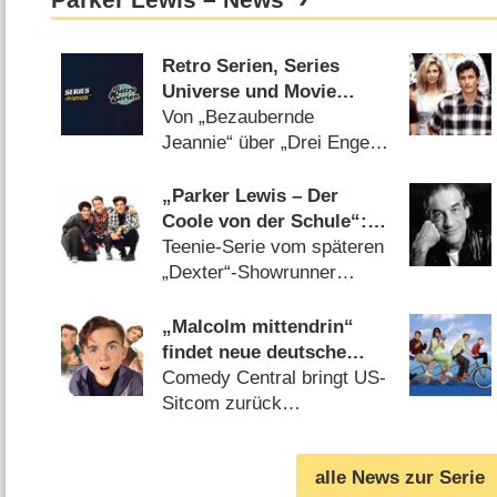
Parker Lewis – News
Retro Serien, Series
Universe und Movie
Universe: Drei neue
Von „Bezaubernde
Streamingsender
Jeannie“ über „Drei Engel
gestartet
für Charlie“ bis „Masters of
Sex“ (
10.02.2026
)
„Parker Lewis – Der
Coole von der Schule“:
Kultige High-School-
Teenie-Serie vom späteren
Comedy zurück im
„Dexter“-Showrunner
deutschen TV
(
16.05.2023
)
„Malcolm mittendrin“
findet neue deutsche
Senderheimat
Comedy Central bringt US-
Sitcom zurück
(
20.08.2021
)
alle News zur Serie