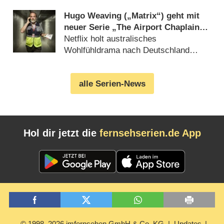
Hugo Weaving („Matrix“) geht mit
neuer Serie „The Airport Chaplain“
an den Start
Netflix holt australisches
Wohlfühldrama nach Deutschland
(29.07.2026)
alle Serien-News
Hol dir jetzt die
fernsehserien.de App
© 1998–2026 imfernsehen GmbH & Co. KG
Updates