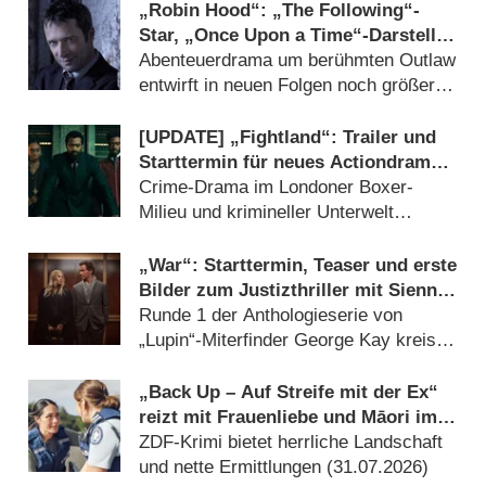
„Robin Hood“: „The Following“-
Star, „Once Upon a Time“-Darsteller
und „Hudson & Rex“-Mime für
Abenteuerdrama um berühmten Outlaw
Staffel 2 an Bord geholt
entwirft in neuen Folgen noch größeres
Panorama (17.07.2026)
[UPDATE] „Fightland“: Trailer und
Starttermin für neues Actiondrama
von Curtis „50 Cent“ Jackson
Crime-Drama im Londoner Boxer-
Milieu und krimineller Unterwelt
angesiedelt (10.07.2026)
„War“: Starttermin, Teaser und erste
Bilder zum Justizthriller mit Sienna
Miller und Dominic West
Runde 1 der Anthologieserie von
„Lupin“-Miterfinder George Kay kreist
um erbarmungslose
Scheidungsschlacht (07.08.2026)
„Back Up – Auf Streife mit der Ex“
reizt mit Frauenliebe und Māori im
Krimi – Review
ZDF-Krimi bietet herrliche Landschaft
und nette Ermittlungen (31.07.2026)