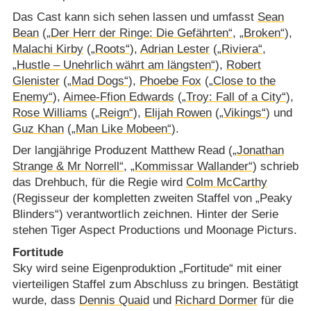
Das Cast kann sich sehen lassen und umfasst
Sean
Bean
(
„Der Herr der Ringe: Die Gefährten“
,
„Broken“
),
Malachi Kirby
(
„Roots“
),
Adrian Lester
(
„Riviera“
,
„Hustle – Unehrlich währt am längsten“
),
Robert
Glenister
(
„Mad Dogs“
),
Phoebe Fox
(
„Close to the
Enemy“
),
Aimee-Ffion Edwards
(
„Troy: Fall of a City“
),
Rose Williams
(
„Reign“
),
Elijah Rowen
(
„Vikings“
) und
Guz Khan
(
„Man Like Mobeen“
).
Der langjährige Produzent Matthew Read (
„Jonathan
Strange & Mr Norrell“
,
„Kommissar Wallander“
) schrieb
das Drehbuch, für die Regie wird
Colm McCarthy
(Regisseur der kompletten zweiten Staffel von „Peaky
Blinders“) verantwortlich zeichnen. Hinter der Serie
stehen Tiger Aspect Productions und Moonage Picturs.
Fortitude
Sky wird seine Eigenproduktion „Fortitude“ mit einer
vierteiligen Staffel zum Abschluss zu bringen. Bestätigt
wurde, dass
Dennis Quaid
und
Richard Dormer
für die