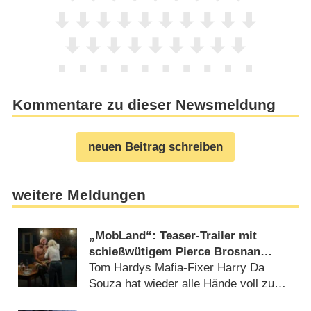
Kommentare zu dieser Newsmeldung
neuen Beitrag schreiben
weitere Meldungen
„MobLand“: Teaser-Trailer mit
schießwütigem Pierce Brosnan
kündigt Starttermin von Staffel 2 der
Tom Hardys Mafia-Fixer Harry Da
Gangsterserie an
Souza hat wieder alle Hände voll zu
tun (09.07.2026)