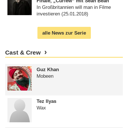
Finale, „Curfew“ mit Sean Bean
In Großbritannien will man in Filme
investieren (
25.01.2018
)
alle News zur Serie
Cast & Crew
Guz Khan
Mobeen
Tez Ilyas
Wax