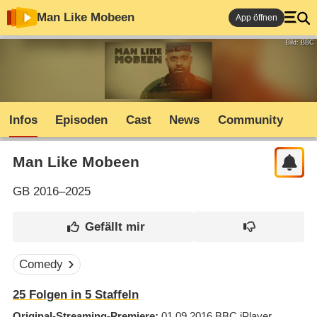
Man Like Mobeen
App öffnen
Bild: BBC
Infos
Episoden
Cast
News
Community
Man Like Mobeen
GB
2016–2025
Comedy
25
Folgen in
5
Staffeln
Original-Streaming-Premiere
01.09.2016
BBC iPlayer