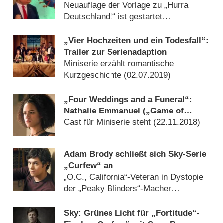
Neuauflage der Vorlage zu „Hurra
Deutschland!“ ist gestartet
(
05.10.2020
)
„Vier Hochzeiten und ein Todesfall“:
Trailer zur Serienadaption
Miniserie erzählt romantische
Kurzgeschichte (
02.07.2019
)
„Four Weddings and a Funeral“:
Nathalie Emmanuel („Game of
Thrones“) mit Hauptrolle, Andie
Cast für Miniserie steht (
22.11.2018
)
MacDowell dabei
Adam Brody schließt sich Sky-Serie
„Curfew“ an
„O.C., California“-Veteran in Dystopie
der „Peaky Blinders“-Macher
(
31.08.2018
)
Sky: Grünes Licht für „Fortitude“-