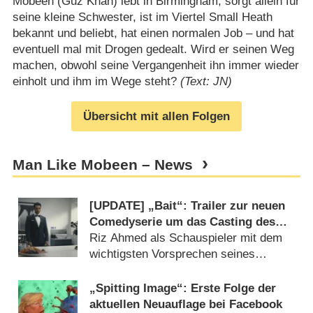
Mobeen (Guz Khan) lebt in Birmingham, sorgt allein für
seine kleine Schwester, ist im Viertel Small Heath
bekannt und beliebt, hat einen normalen Job – und hat
eventuell mal mit Drogen gedealt. Wird er seinen Weg
machen, obwohl seine Vergangenheit ihn immer wieder
einholt und ihm im Wege steht?
(Text: JN)
Übersicht mit allen Folgen
Man Like Mobeen – News
[UPDATE] „Bait“: Trailer zur neuen
Comedyserie um das Casting des
nächsten James Bond
Riz Ahmed als Schauspieler mit dem
wichtigsten Vorsprechen seines
Lebens (
11.03.2026
)
„Spitting Image“: Erste Folge der
aktuellen Neuauflage bei Facebook