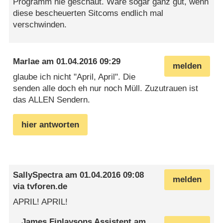
Programm nie geschaut. Wäre sogar ganz gut, wenn
diese bescheuerten Sitcoms endlich mal
verschwinden.
Marlae
am
01.04.2016 09:29
melden
glaube ich nicht "April, April". Die
senden alle doch eh nur noch Müll. Zuzutrauen ist
das ALLEN Sendern.
hier antworten
SallySpectra
am
01.04.2016 09:08
melden
via
tvforen.de
APRIL! APRIL!
James Finlaysons Assistent
am