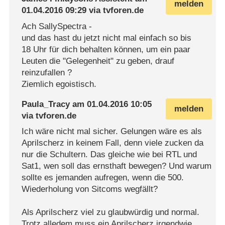
melden
01.04.2016 09:29
via
tvforen.de
Ach SallySpectra -
und das hast du jetzt nicht mal einfach so bis
18 Uhr für dich behalten können, um ein paar
Leuten die "Gelegenheit" zu geben, drauf
reinzufallen ?
Ziemlich egoistisch.
Paula_Tracy
am
01.04.2016 10:05
melden
via
tvforen.de
Ich wäre nicht mal sicher. Gelungen wäre es als
Aprilscherz in keinem Fall, denn viele zucken da
nur die Schultern. Das gleiche wie bei RTL und
Sat1, wen soll das ernsthaft bewegen? Und warum
sollte es jemanden aufregen, wenn die 500.
Wiederholung von Sitcoms wegfällt?
Als Aprilscherz viel zu glaubwürdig und normal.
Trotz alledem muss ein Aprilscherz irgendwie