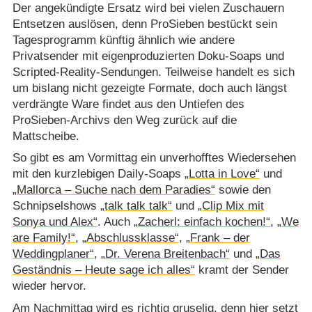
Der angekündigte Ersatz wird bei vielen Zuschauern
Entsetzen auslösen, denn ProSieben bestückt sein
Tagesprogramm künftig ähnlich wie andere
Privatsender mit eigenproduzierten Doku-Soaps und
Scripted-Reality-Sendungen. Teilweise handelt es sich
um bislang nicht gezeigte Formate, doch auch längst
verdrängte Ware findet aus den Untiefen des
ProSieben-Archivs den Weg zurück auf die
Mattscheibe.
So gibt es am Vormittag ein unverhofftes Wiedersehen
mit den kurzlebigen Daily-Soaps
„Lotta in Love“
und
„Mallorca – Suche nach dem Paradies“
sowie den
Schnipselshows
„talk talk talk“
und
„Clip Mix mit
Sonya und Alex“
. Auch
„Zacherl: einfach kochen!“
,
„We
are Family!“
,
„Abschlussklasse“
,
„Frank – der
Weddingplaner“
,
„Dr. Verena Breitenbach“
und
„Das
Geständnis – Heute sage ich alles“
kramt der Sender
wieder hervor.
Am Nachmittag wird es richtig gruselig, denn hier setzt