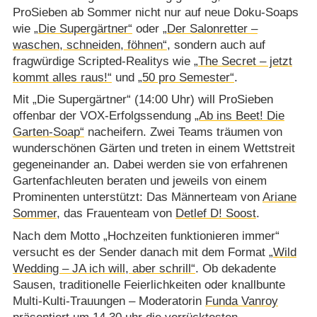
ProSieben ab Sommer nicht nur auf neue Doku-Soaps
wie
„Die Supergärtner“
oder
„Der Salonretter –
waschen, schneiden, föhnen“
, sondern auch auf
fragwürdige Scripted-Realitys wie
„The Secret – jetzt
kommt alles raus!“
und
„50 pro Semester“
.
Mit „Die Supergärtner“ (14:00 Uhr) will ProSieben
offenbar der VOX-Erfolgssendung
„Ab ins Beet! Die
Garten-Soap“
nacheifern. Zwei Teams träumen von
wunderschönen Gärten und treten in einem Wettstreit
gegeneinander an. Dabei werden sie von erfahrenen
Gartenfachleuten beraten und jeweils von einem
Prominenten unterstützt: Das Männerteam von
Ariane
Sommer
, das Frauenteam von
Detlef D! Soost
.
Nach dem Motto „Hochzeiten funktionieren immer“
versucht es der Sender danach mit dem Format
„Wild
Wedding – JA ich will, aber schrill“
. Ob dekadente
Sausen, traditionelle Feierlichkeiten oder knallbunte
Multi-Kulti-Trauungen – Moderatorin
Funda Vanroy