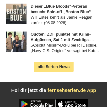
Dieser „Blue Bloods“-Veteran
besucht Spin-off „Boston Blue“
Will Estes kehrt als Jamie Reagan
zurück (08.08.2026)
Quoten: ZDF punktet mit Krimi-
Aufgüssen, Sat.1 mit Zweitliga-
Auftakt
„Absolut Musik“-Doku bei RTL solide,
„Navy CIS: Origins“ versagt bei Kabel
Eins (08.08.2026)
alle Serien-News
Hol dir jetzt die
fernsehserien.de App