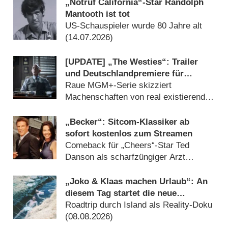
„Notruf California“-Star Randolph
Mantooth ist tot
US-Schauspieler wurde 80 Jahre alt
(14.07.2026)
[UPDATE] „The Westies“: Trailer
und Deutschlandpremiere für
Krimidrama mit „Bosch“-Star Titus
Raue MGM+-Serie skizziert
Welliver und Oscar-Preisträger J.K.
Machenschaften von real existierender
Simmons
irischstämmiger Bande im New York
der 1980er-Jahre (11.07.2026)
„Becker“: Sitcom-Klassiker ab
sofort kostenlos zum Streamen
Comeback für „Cheers“-Star Ted
Danson als scharfzüngiger Arzt
(14.07.2026)
„Joko & Klaas machen Urlaub“: An
diesem Tag startet die neue
Sendung des Entertainer-Duos
Roadtrip durch Island als Reality-Doku
(08.08.2026)