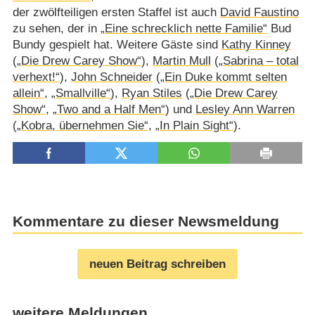
der zwölfteiligen ersten Staffel ist auch
David Faustino
zu sehen, der in
„Eine schrecklich nette Familie“
Bud
Bundy gespielt hat. Weitere Gäste sind
Kathy Kinney
(
„Die Drew Carey Show“
),
Martin Mull
(
„Sabrina – total
verhext!“
),
John Schneider
(
„Ein Duke kommt selten
allein“
,
„Smallville“
),
Ryan Stiles
(
„Die Drew Carey
Show“
,
„Two and a Half Men“
) und
Lesley Ann Warren
(
„Kobra, übernehmen Sie“
,
„In Plain Sight“
).
Kommentare zu dieser Newsmeldung
neuen Beitrag schreiben
weitere Meldungen