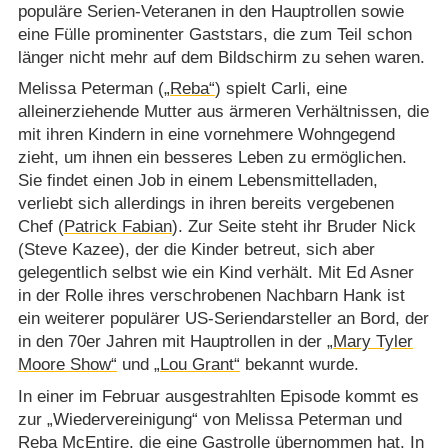
populäre Serien-Veteranen in den Hauptrollen sowie
eine Fülle prominenter Gaststars, die zum Teil schon
länger nicht mehr auf dem Bildschirm zu sehen waren.
Melissa Peterman (
„Reba“
) spielt Carli, eine
alleinerziehende Mutter aus ärmeren Verhältnissen, die
mit ihren Kindern in eine vornehmere Wohngegend
zieht, um ihnen ein besseres Leben zu ermöglichen.
Sie findet einen Job in einem Lebensmittelladen,
verliebt sich allerdings in ihren bereits vergebenen
Chef (
Patrick Fabian
). Zur Seite steht ihr Bruder Nick
(Steve Kazee), der die Kinder betreut, sich aber
gelegentlich selbst wie ein Kind verhält. Mit Ed Asner
in der Rolle ihres verschrobenen Nachbarn Hank ist
ein weiterer populärer US-Seriendarsteller an Bord, der
in den 70er Jahren mit Hauptrollen in der
„Mary Tyler
Moore Show“
und
„Lou Grant“
bekannt wurde.
In einer im Februar ausgestrahlten Episode kommt es
zur „Wiedervereinigung“ von Melissa Peterman und
Reba McEntire
, die eine Gastrolle übernommen hat. In