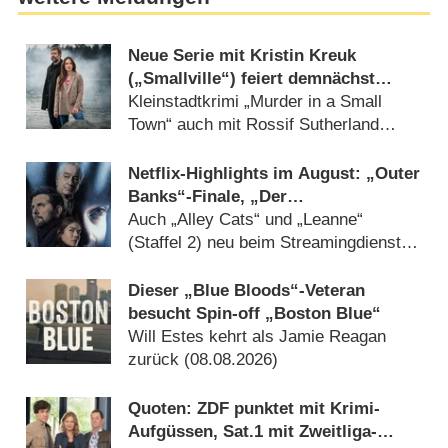
Neue Serie mit Kristin Kreuk
(„Smallville“) feiert demnächst
Deutschlandpremiere
Kleinstadtkrimi „Murder in a Small
Town“ auch mit Rossif Sutherland
(08.07.2026)
Netflix-Highlights im August: „Outer
Banks“-Finale, „Der
Kinderflüsterer“ und „Walter Boys“
Auch „Alley Cats“ und „Leanne“
(Staffel 2) neu beim Streamingdienst
(22.07.2026)
Dieser „Blue Bloods“-Veteran
besucht Spin-off „Boston Blue“
Will Estes kehrt als Jamie Reagan
zurück (08.08.2026)
Quoten: ZDF punktet mit Krimi-
Aufgüssen, Sat.1 mit Zweitliga-