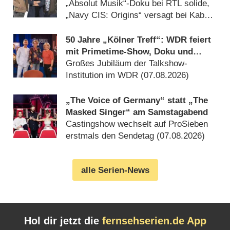
Auftakt
„Absolut Musik“-Doku bei RTL solide,
„Navy CIS: Origins“ versagt bei Kabel
Eins (08.08.2026)
50 Jahre „Kölner Treff“: WDR feiert
mit Primetime-Show, Doku und
Rückblicken
Großes Jubiläum der Talkshow-
Institution im WDR (07.08.2026)
„The Voice of Germany“ statt „The
Masked Singer“ am Samstagabend
Castingshow wechselt auf ProSieben
erstmals den Sendetag (07.08.2026)
alle Serien-News
Hol dir jetzt die
fernsehserien.de App